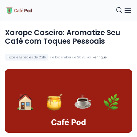
Xarope Caseiro: Aromatize Seu
Café com Toques Pessoais
•
Tipos e Espécies de Café
1 de December de 2023
Por
Henrique