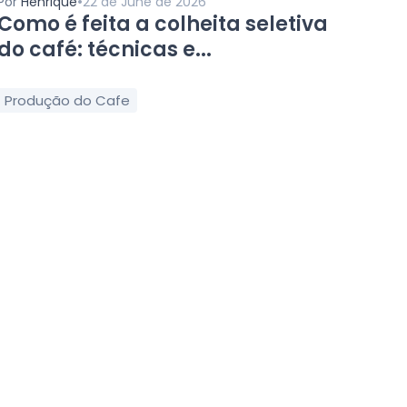
•
Por
Henrique
22 de June de 2026
Como é feita a colheita seletiva
do café: técnicas e...
Produção do Cafe