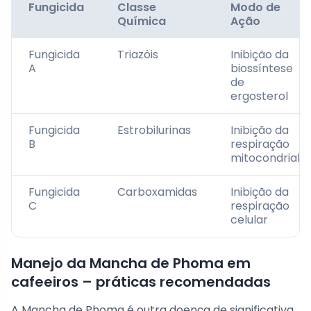
Fungicida
Classe
Modo de
Química
Ação
Fungicida
Triazóis
Inibição da
A
biossíntese
de
ergosterol
Fungicida
Estrobilurinas
Inibição da
B
respiração
mitocondrial
Fungicida
Carboxamidas
Inibição da
C
respiração
celular
Manejo da Mancha de Phoma em
cafeeiros – práticas recomendadas
A Mancha de Phoma é outra doença de significativa