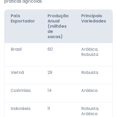
práticas agrícolas.
País
Produção
Principais
Exportador
Anual
Variedades
(milhões
de
sacas)
Brasil
60
Arábica,
Robusta
Vietnã
29
Robusta
Colômbia
14
Arábica
Indonésia
11
Robusta,
Arábica