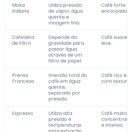
Moka
Utiliza pressão
Café forte e
Italiana
de vapor, água
encorpado.
quente e
moagem fina.
Cafeteira
Depende da
Café suave e
de Filtro
gravidade para
leve.
passar água
através de um
filtro de papel.
Prensa
Imersão total do
Café rico e
Francesa
café em água
com textura.
quente,
separado por
pressão.
Espresso
Utiliza alta
Café muito
pressão e
concentrado
temperaturas
e intenso.
para extração