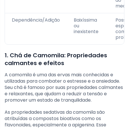
do
medi
Dependência/Adição
Baixíssima
Possív
ou
espec
inexistente
com 
prolo
1. Chá de Camomila: Propriedades
calmantes e efeitos
A camomila é uma das ervas mais conhecidas e
utilizadas para combater o estresse e a ansiedade.
Seu chá é famoso por suas propriedades calmantes
e relaxantes, que ajudam a reduzir a tensão e
promover um estado de tranquilidade.
As propriedades sedativas da camomila são
atribuídas a compostos bioativos como os
flavonoides, especialmente a apigenina. Esse