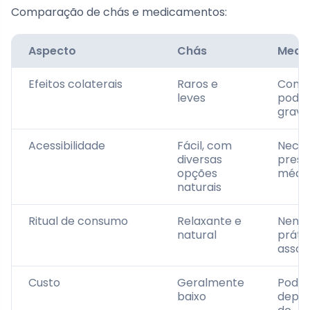
Comparação de chás e medicamentos:
Aspecto
Chás
Medi
Efeitos colaterais
Raros e
Comu
leves
poden
grave
Acessibilidade
Fácil, com
Neces
diversas
presc
opções
médi
naturais
Ritual de consumo
Relaxante e
Nenh
natural
práti
assoc
Custo
Geralmente
Pode s
baixo
depe