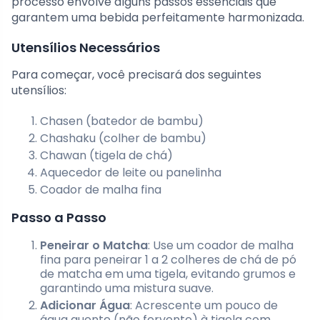
processo envolve alguns passos essenciais que
garantem uma bebida perfeitamente harmonizada.
Utensílios Necessários
Para começar, você precisará dos seguintes
utensílios:
Chasen (batedor de bambu)
Chashaku (colher de bambu)
Chawan (tigela de chá)
Aquecedor de leite ou panelinha
Coador de malha fina
Passo a Passo
Peneirar o Matcha
: Use um coador de malha
fina para peneirar 1 a 2 colheres de chá de pó
de matcha em uma tigela, evitando grumos e
garantindo uma mistura suave.
Adicionar Água
: Acrescente um pouco de
água quente (não fervente) à tigela com