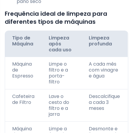
pano seco
Frequência ideal de limpeza para
diferentes tipos de máquinas
Tipo de
Limpeza
Limpeza
Máquina
após
profunda
cada uso
Máquina
Limpe o
A cada mês
de
filtro e a
com vinagre
Espresso
porta-
e água
filtro
Cafeteira
Lave o
Descalcifique
de Filtro
cesto do
a cada 3
filtro e a
meses
jarra
Máquina
Limpe a
Desmonte e