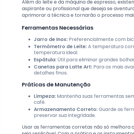
Além do leite e da máquina de espresso, exist
aspirante ou profissional que deseja se aventu
aprimorar a técnica e tornarão o processo mais
Ferramentas Necessárias
Jarro de Inox:
Preferencialmente com bico f
Termômetro de Leite:
A temperatura corr
temperatura ideal.
Espátula:
Útil para eliminar grandes bolha
Canetas para Latte Art:
Para os mais avan
detalhes finos.
Práticas de Manutenção
Limpeza:
Mantenha suas ferramentas sempr
café.
Armazenamento Correto:
Guarde as ferr
preservar sua integridade.
Usar as ferramentas corretas não só melhora 
seja replicável. Com a prática e os instrument