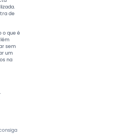
cta
izada.
tra de
o o que é
Além
car sem
nar um
hos na
.
s
consiga