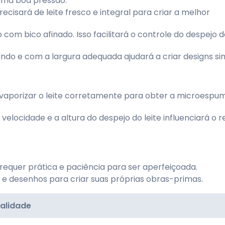
uma boa pressão.
recisará de leite fresco e integral para criar a melhor
 com bico afinado. Isso facilitará o controle do despejo do
do e com a largura adequada ajudará a criar designs sim
 vaporizar o leite corretamente para obter a microespu
elocidade e a altura do despejo do leite influenciará o r
requer prática e paciência para ser aperfeiçoada.
e desenhos para criar suas próprias obras-primas.
nalidade