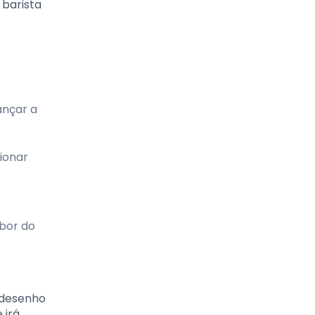
 barista
ançar a
ionar
bor do
 desenho
 irá