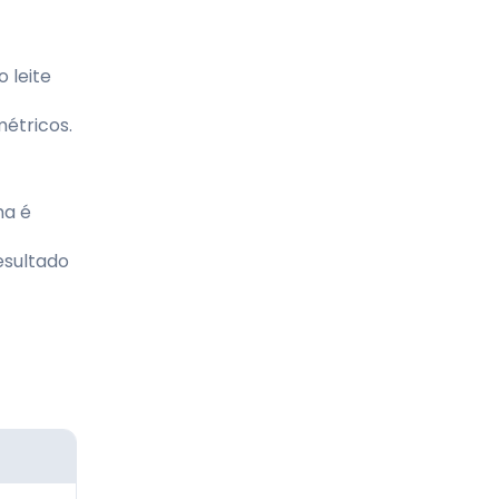
 leite
étricos.
ma é
esultado