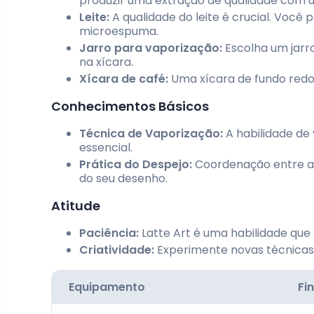
produzir uma extração de qualidade com 
Leite:
A qualidade do leite é crucial. Você p
microespuma.
Jarro para vaporização:
Escolha um jarro
na xícara.
Xícara de café:
Uma xícara de fundo redon
Conhecimentos Básicos
Técnica de Vaporização:
A habilidade de
essencial.
Prática do Despejo:
Coordenação entre a v
do seu desenho.
Atitude
Paciência:
Latte Art é uma habilidade que 
Criatividade:
Experimente novas técnicas 
Equipamento
Fi