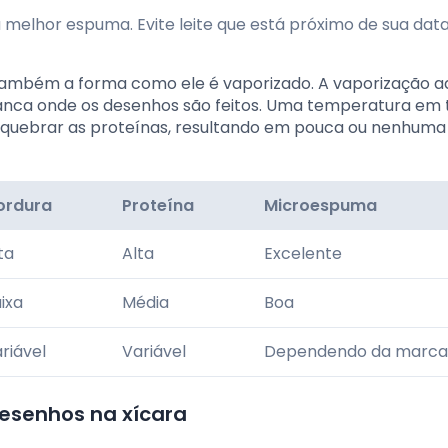
 melhor espuma. Evite leite que está próximo de sua dat
s também a forma como ele é vaporizado. A vaporização 
ranca onde os desenhos são feitos. Uma temperatura em 
e quebrar as proteínas, resultando em pouca ou nenhuma
ordura
Proteína
Microespuma
ta
Alta
Excelente
ixa
Média
Boa
riável
Variável
Dependendo da marca
desenhos na xícara