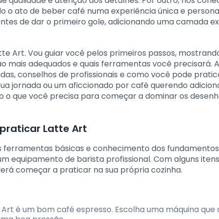
de qualidade e atenção aos detalhes. Por outro, nos cone
 o ato de beber café numa experiência única e personal
ntes de dar o primeiro gole, adicionando uma camada ex
te Art. Vou guiar você pelos primeiros passos, mostrand
são mais adequados e quais ferramentas você precisará. 
adas, conselhos de profissionais e como você pode prati
ua jornada ou um aficcionado por café querendo adicio
tudo o que você precisa para começar a dominar os desen
raticar Latte Art
mas ferramentas básicas e conhecimento dos fundamentos
 equipamento de barista profissional. Com alguns iten
oderá começar a praticar na sua própria cozinha.
 Art é um bom café espresso. Escolha uma máquina que 