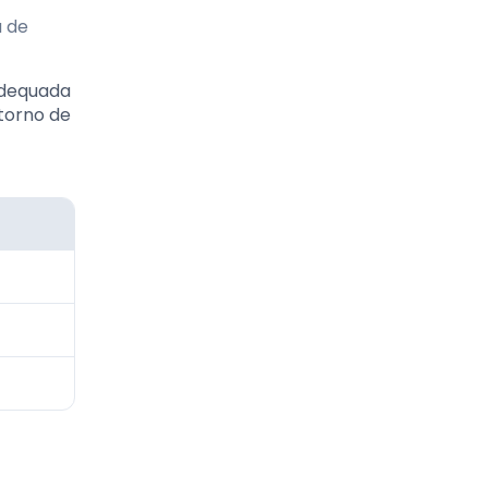
a de
adequada
torno de