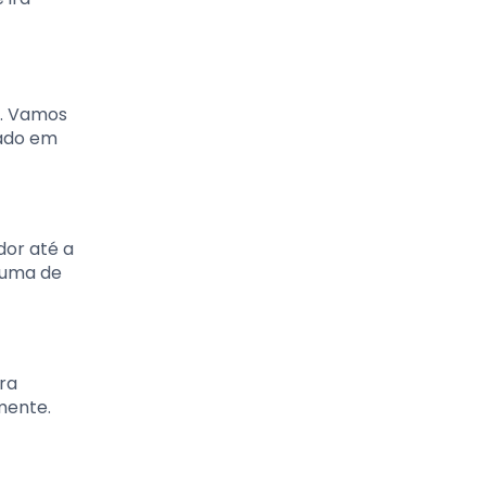
s. Vamos
zado em
dor até a
spuma de
ra
mente.