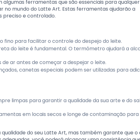
em algumas ferramentas que são essenciais para qualquer
rar no mundo do Latte Art. Estas ferramentas ajudarão a
 preciso e controlado.
ino para facilitar o controle do despejo do leite.
eta do leite é fundamental. O termômetro ajudará a alc
s de ar antes de começar a despejar o leite.
çados, canetas especiais podem ser utilizadas para adic
e limpas para garantir a qualidade da sua arte e do sa
amentas em locais secos e longe de contaminação para
a qualidade do seu Latte Art, mas também garante que o
os adequados, você poderá alcançar uma consistência que