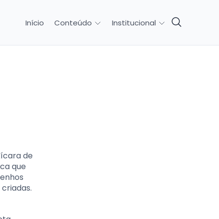
Início
Conteúdo
Institucional
a
xícara de
ica que
esenhos
criadas.