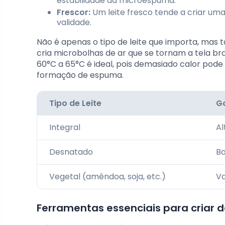
estabilidade da microespuma.
Frescor:
Um leite fresco tende a criar uma
validade.
Não é apenas o tipo de leite que importa, ma
cria microbolhas de ar que se tornam a tela b
60°C a 65°C é ideal, pois demasiado calor pod
formação de espuma.
Tipo de Leite
G
Integral
Al
Desnatado
Ba
Vegetal (amêndoa, soja, etc.)
Va
Ferramentas essenciais para criar 