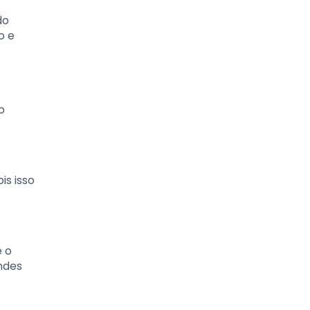
do
o e
o
is isso
e o
ndes