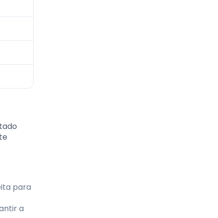
ltado
te
ita para
ntir a