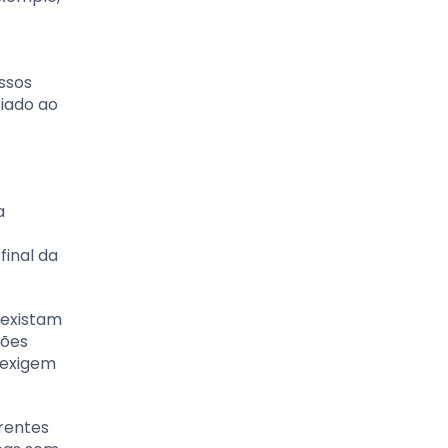
ssos
ciado ao
a
inal da
 existam
ções
 exigem
erentes