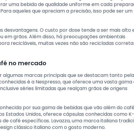
perar uma bebida de qualidade uniforme em cada prepar
ara aqueles que apreciam a precisão, isso pode ser um
s desvantagens. O custo por dose tende a ser mais alto
ou em grãos. Além disso, há preocupações ambientais
ora recicláveis, muitas vezes não são recicladas corret
café no mercado
 algumas marcas principais que se destacam tanto pel
 conhecidas é a Nespresso, que oferece uma vasta gama
inclusive séries limitadas que realçam grãos de origens
conhecida por sua gama de bebidas que vão além do café
 nos Estados Unidos, oferece cápsulas conhecidas como K
de café específicas. Lavazza, uma marca italiana tradici
ign clássico italiano com o gosto moderno.