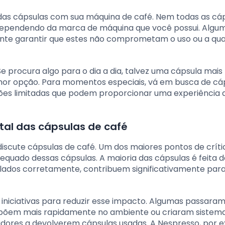
 das cápsulas com sua máquina de café. Nem todas as cá
s dependendo da marca de máquina que você possui. Algu
te garantir que estes não comprometam o uso ou a qua
e procura algo para o dia a dia, talvez uma cápsula mais
or opção. Para momentos especiais, vá em busca de cá
ões limitadas que podem proporcionar uma experiência 
tal das cápsulas de café
discute cápsulas de café. Um dos maiores pontos de críti
quado dessas cápsulas. A maioria das cápsulas é feita d
ciclados corretamente, contribuem significativamente par
iniciativas para reduzir esse impacto. Algumas passaram
põem mais rapidamente no ambiente ou criaram sistem
idores a devolverem cápsulas usadas. A Nespresso, por 