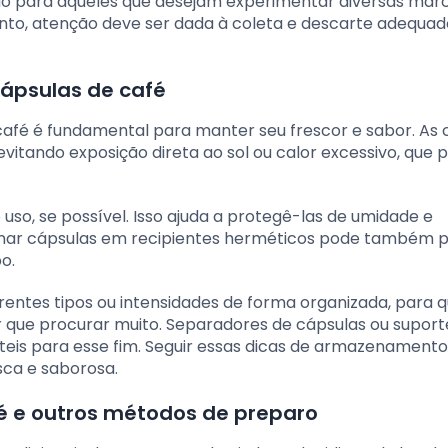
ção para aqueles que desejam experimentar diversas ma
anto, atenção deve ser dada à coleta e descarte adequad
cápsulas de café
fé é fundamental para manter seu frescor e sabor. As 
vitando exposição direta ao sol ou calor excessivo, que
so, se possível. Isso ajuda a protegê-las de umidade e
nar cápsulas em recipientes herméticos pode também p
o.
rentes tipos ou intensidades de forma organizada, para 
r que procurar muito. Separadores de cápsulas ou suport
is para esse fim. Seguir essas dicas de armazenamento
sca e saborosa.
 e outros métodos de preparo