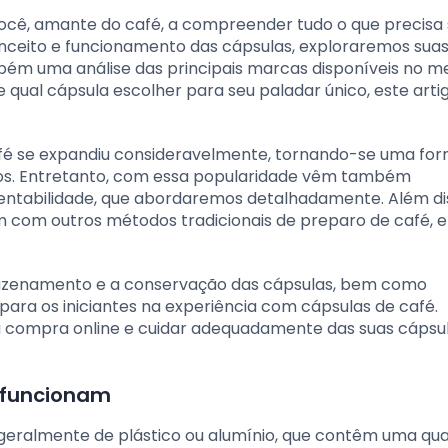
você, amante do café, a compreender tudo o que precisa
conceito e funcionamento das cápsulas, exploraremos sua
ém uma análise das principais marcas disponíveis no 
qual cápsula escolher para seu paladar único, este artig
afé se expandiu consideravelmente, tornando-se uma fo
ios. Entretanto, com essa popularidade vêm também
ntabilidade, que abordaremos detalhadamente. Além di
om outros métodos tradicionais de preparo de café, e
armazenamento e a conservação das cápsulas, bem como
ara os iniciantes na experiência com cápsulas de café.
compra online e cuidar adequadamente das suas cápsu
 funcionam
 geralmente de plástico ou alumínio, que contêm uma qu