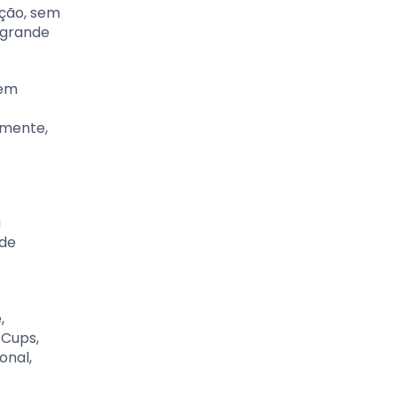
ação, sem
 grande
 em
amente,
a
 de
,
-Cups,
onal,