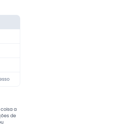
esso
 coisa a
ções de
ou