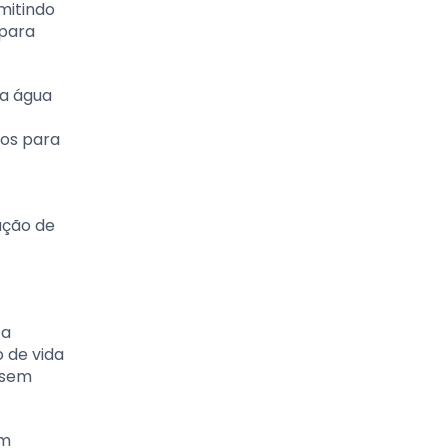
mitindo
 para
ta água
vos para
ação de
 a
o de vida
s sem
êm