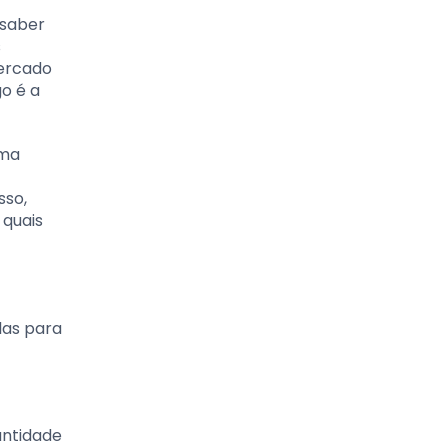
 saber
s
mercado
o é a
rma
sso,
 quais
las para
antidade