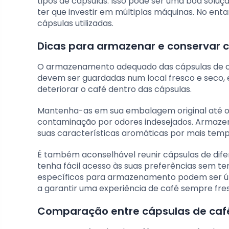
tipos de cápsulas. Isso pode ser uma boa solu
ter que investir em múltiplas máquinas. No ent
cápsulas utilizadas.
Dicas para armazenar e conservar 
O armazenamento adequado das cápsulas de ca
devem ser guardadas num local fresco e seco, e
deteriorar o café dentro das cápsulas.
Mantenha-as em sua embalagem original até o u
contaminação por odores indesejados. Armaze
suas características aromáticas por mais temp
É também aconselhável reunir cápsulas de dife
tenha fácil acesso às suas preferências sem te
específicos para armazenamento podem ser úte
a garantir uma experiência de café sempre fre
Comparação entre cápsulas de café