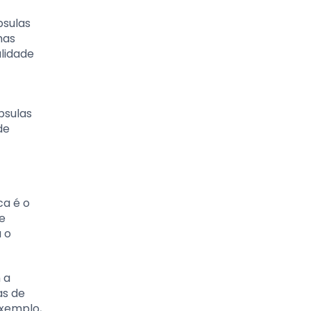
psulas
mas
lidade
psulas
de
ca é o
e
a o
 a
as de
exemplo,