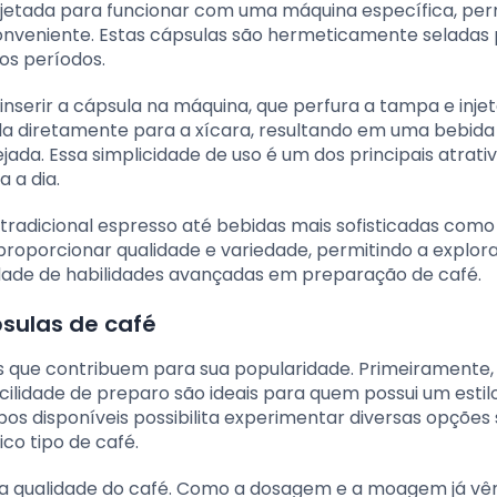
jetada para funcionar com uma máquina específica, per
onveniente. Estas cápsulas são hermeticamente seladas
os períodos.
nserir a cápsula na máquina, que perfura a tampa e inje
ula diretamente para a xícara, resultando em uma bebida
da. Essa simplicidade de uso é um dos principais atrati
 a dia.
 tradicional espresso até bebidas mais sofisticadas como
 proporcionar qualidade e variedade, permitindo a explor
idade de habilidades avançadas em preparação de café.
sulas de café
s que contribuem para sua popularidade. Primeiramente,
acilidade de preparo são ideais para quem possui um estil
ipos disponíveis possibilita experimentar diversas opçõe
co tipo de café.
a na qualidade do café. Como a dosagem e a moagem já v