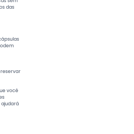
rcas sem
os das
cápsulas
 podem
reservar
que você
es
 ajudará