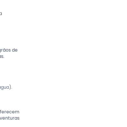
a
grãos de
s.
água).
 oferecem
aventuras