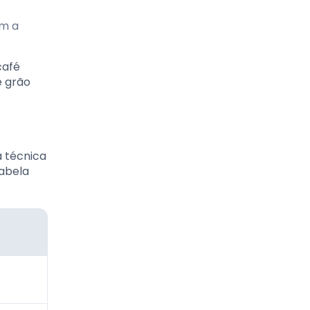
am a
café
e grão
 técnica
tabela