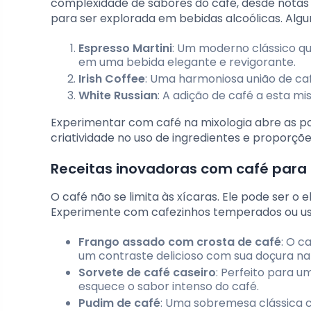
complexidade de sabores do café, desde notas 
para ser explorada em bebidas alcoólicas. Alg
Espresso Martini
: Um moderno clássico qu
em uma bebida elegante e revigorante.
Irish Coffee
: Uma harmoniosa união de caf
White Russian
: A adição de café a esta mi
Experimentar com café na mixologia abre as p
criatividade no uso de ingredientes e proporçõe
Receitas inovadoras com café para
O café não se limita às xícaras. Ele pode ser o
Experimente com cafezinhos temperados ou use
Frango assado com crosta de café
: O c
um contraste delicioso com sua doçura nat
Sorvete de café caseiro
: Perfeito para u
esquece o sabor intenso do café.
Pudim de café
: Uma sobremesa clássica 