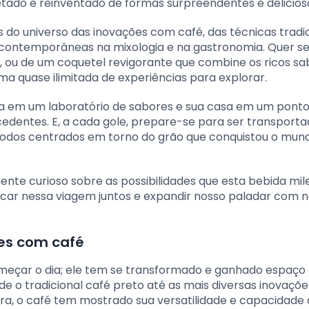
etado e reinventado de formas surpreendentes e delicios
s do universo das inovações com café, das técnicas tradi
contemporâneas na mixologia e na gastronomia. Quer se
 ou de um coquetel revigorante que combine os ricos sa
a quase ilimitada de experiências para explorar.
a em um laboratório de sabores e sua casa em um ponto
cedentes. E, a cada gole, prepare-se para ser transport
 todos centrados em torno do grão que conquistou o mund
nte curioso sobre as possibilidades que esta bebida mil
car nessa viagem juntos e expandir nosso paladar com 
ões com café
meçar o dia; ele tem se transformado e ganhado espaço
de o tradicional café preto até as mais diversas inovaçõ
a, o café tem mostrado sua versatilidade e capacidade