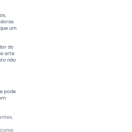
os,
doras.
 que um
dor do
e arte
nto não
ue pode
 em
entes,
, como