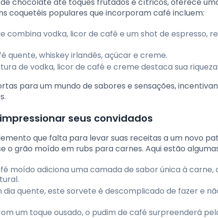
de chocolate até toques frutados e cítricos, oferece um
uns coquetéis populares que incorporam café incluem:
e combina vodka, licor de café e um shot de espresso, r
é quente, whiskey irlandês, açúcar e creme.
stura de vodka, licor de café e creme destaca sua riqueza
ortas para um mundo de sabores e sensações, incentiva
s.
 impressionar seus convidados
 elemento que falta para levar suas receitas a um novo p
 o grão moído em rubs para carnes. Aqui estão algumas 
afé moído adiciona uma camada de sabor única à carne, 
ural.
m dia quente, este sorvete é descomplicado de fazer e nã
com um toque ousado, o pudim de café surpreenderá pel