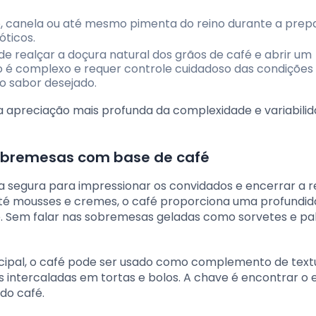
, canela ou até mesmo pimenta do reino durante a pre
óticos.
 realçar a doçura natural dos grãos de café e abrir um
o é complexo e requer controle cuidadoso das condições
o sabor desejado.
 apreciação mais profunda da complexidade e variabili
sobremesas com base de café
egura para impressionar os convidados e encerrar a r
até mousses e cremes, o café proporciona uma profundi
 Sem falar nas sobremesas geladas como sorvetes e pal
ncipal, o café pode ser usado como complemento de tex
ntercaladas em tortas e bolos. A chave é encontrar o eq
do café.