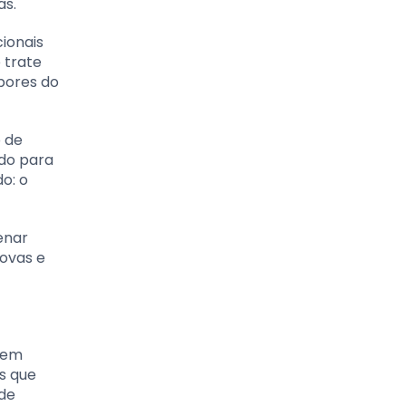
as.
cionais
 trate
bores do
 de
ado para
o: o
enar
novas e
 em
es que
 de