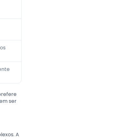
nos
ente
prefere
dem ser
lexos. A