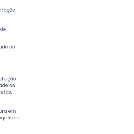
paração
 de
dade do
efeição
dade de
etas,
tura em
uilíbrio