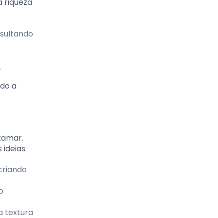
a riqueza
esultando
.
ndo a
atamar.
ideias:
criando
o
a textura