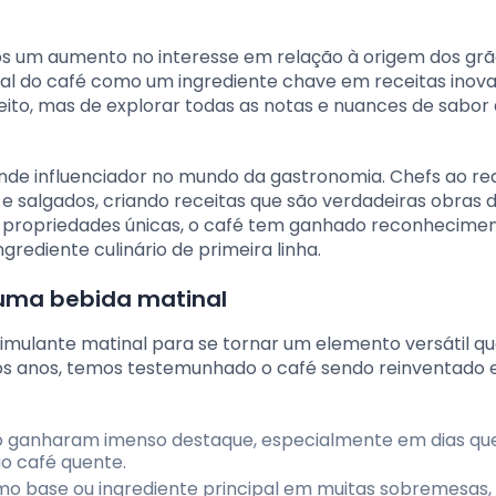
os um aumento no interesse em relação à origem dos grã
al do café como um ingrediente chave em receitas inova
eito, mas de explorar todas as notas e nuances de sabor
e influenciador no mundo da gastronomia. Chefs ao re
salgados, criando receitas que são verdadeiras obras d
s propriedades únicas, o café tem ganhado reconhecime
diente culinário de primeira linha.
 uma bebida matinal
timulante matinal para se tornar um elemento versátil q
imos anos, temos testemunhado o café sendo reinventado
do ganharam imenso destaque, especialmente em dias qu
o café quente.
como base ou ingrediente principal em muitas sobremesas