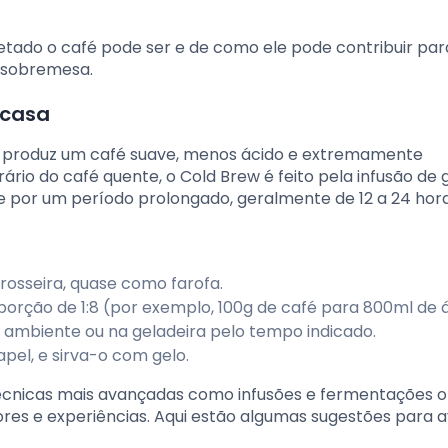
etado o café pode ser e de como ele pode contribuir par
a sobremesa.
 casa
ue produz um café suave, menos ácido e extremamente
rio do café quente, o Cold Brew é feito pela infusão de 
 por um período prolongado, geralmente de 12 a 24 hora
osseira, quase como farofa.
rção de 1:8 (por exemplo, 100g de café para 800ml de 
ambiente ou na geladeira pelo tempo indicado.
papel, e sirva-o com gelo.
 técnicas mais avançadas como infusões e fermentações
ores e experiências. Aqui estão algumas sugestões para 