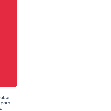
sabor
 para
ta