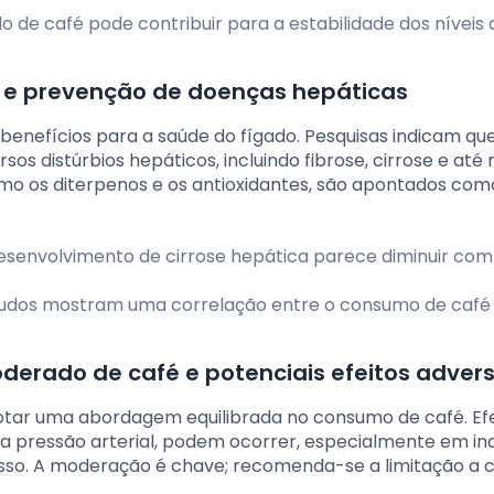
e café pode contribuir para a estabilidade dos níveis 
o e prevenção de doenças hepáticas
nefícios para a saúde do fígado. Pesquisas indicam qu
s distúrbios hepáticos, incluindo fibrose, cirrose e at
mo os diterpenos e os antioxidantes, são apontados com
esenvolvimento de cirrose hepática parece diminuir com
udos mostram uma correlação entre o consumo de café
erado de café e potenciais efeitos adver
otar uma abordagem equilibrada no consumo de café. Efe
a pressão arterial, podem ocorrer, especialmente em in
so. A moderação é chave; recomenda-se a limitação a 