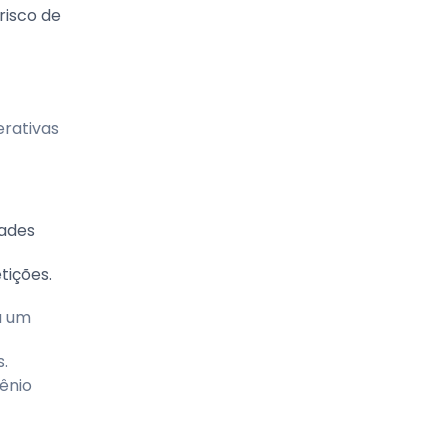
risco de
rativas
dades
tições.
a um
s.
ênio