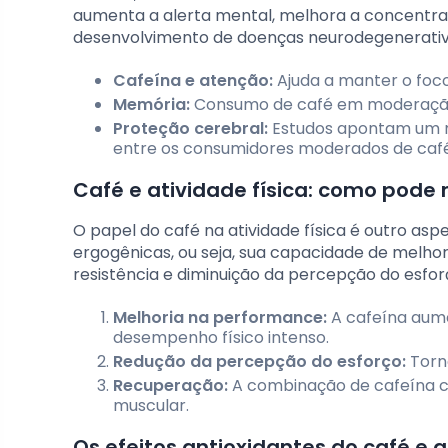
aumenta a alerta mental, melhora a concentra
desenvolvimento de doenças neurodegenerativa
Cafeína e atenção:
Ajuda a manter o foc
Memória:
Consumo de café em moderação 
Proteção cerebral:
Estudos apontam um m
entre os consumidores moderados de café
Café e atividade física: como pod
O papel do café na atividade física é outro as
ergogênicas, ou seja, sua capacidade de melho
resistência e diminuição da percepção do esfor
Melhoria na performance:
A cafeína aume
desempenho físico intenso.
Redução da percepção do esforço:
Torna
Recuperação:
A combinação de cafeína c
muscular.
Os efeitos antioxidantes do café e