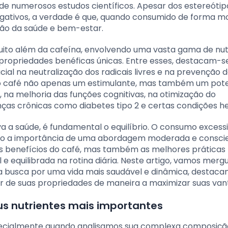
 de numerosos estudos científicos. Apesar dos estereótip
egativos, a verdade é que, quando consumido de forma m
ão da saúde e bem-estar.
ito além da cafeína, envolvendo uma vasta gama de nut
ropriedades benéficas únicas. Entre esses, destacam-s
al na neutralização dos radicais livres e na prevenção 
z do café não apenas um estimulante, mas também um pote
 na melhoria das funções cognitivas, na otimização do
as crônicas como diabetes tipo 2 e certas condições he
 a saúde, é fundamental o equilíbrio. O consumo excess
ando a importância de uma abordagem moderada e consci
ios benefícios do café, mas também as melhores práticas
e equilibrada na rotina diária. Neste artigo, vamos merg
a busca por uma vida mais saudável e dinâmica, destaca
ir de suas propriedades de maneira a maximizar suas van
us nutrientes mais importantes
specialmente quando analisamos sua complexa composiçã