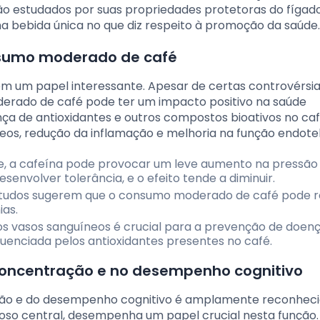
são estudados por suas propriedades protetoras do fígado
 bebida única no que diz respeito à promoção da saúde.
nsumo moderado de café
em um papel interessante. Apesar de certas controvérsia
rado de café pode ter um impacto positivo na saúde
nça de antioxidantes e outros compostos bioativos no caf
os, redução da inflamação e melhoria na função endoteli
e, a cafeína pode provocar um leve aumento na pressão a
senvolver tolerância, e o efeito tende a diminuir.
tudos sugerem que o consumo moderado de café pode re
ias.
s vasos sanguíneos é crucial para a prevenção de doen
luenciada pelos antioxidantes presentes no café.
concentração e no desempenho cognitivo
ação e do desempenho cognitivo é amplamente reconheci
oso central, desempenha um papel crucial nesta função.