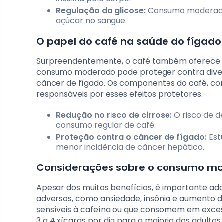
Regulação da glicose:
Consumo moderado d
açúcar no sangue.
O papel do café na saúde do fígad
Surpreendentemente, o café também oferece be
consumo moderado pode proteger contra diverso
câncer de fígado. Os componentes do café, co
responsáveis por esses efeitos protetores.
Redução no risco de cirrose:
O risco de d
consumo regular de café.
Proteção contra o câncer de fígado:
Est
menor incidência de câncer hepático.
Considerações sobre o consumo mod
Apesar dos muitos benefícios, é importante ad
adversos, como ansiedade, insônia e aumento d
sensíveis à cafeína ou que consomem em exces
3 a 4 xícaras por dia para a maioria dos adultos.