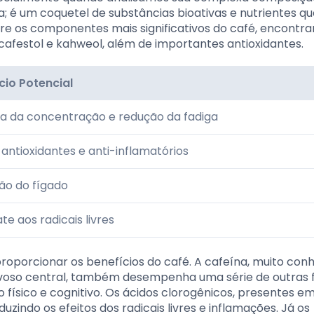
a; é um coquetel de substâncias bioativas e nutrientes q
tre os componentes mais significativos do café, encontr
cafestol e kahweol, além de importantes antioxidantes.
cio Potencial
a da concentração e redução da fadiga
 antioxidantes e anti-inflamatórios
ão do fígado
e aos radicais livres
oporcionar os benefícios do café. A cafeína, muito con
rvoso central, também desempenha uma série de outras 
ísico e cognitivo. Os ácidos clorogênicos, presentes em
zindo os efeitos dos radicais livres e inflamações. Já os