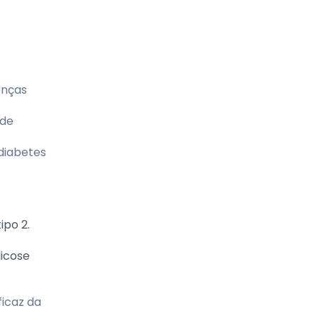
enças
 de
diabetes
ipo 2.
licose
ficaz da