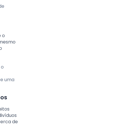
de
e o
é mesmo
o
 o
 e uma
sos
itos
divíduos
cerca de