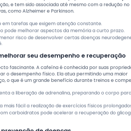
ção, e tem sido associada até mesmo com a redução no 
s, como Alzheimer e Parkinson.
o em tarefas que exigem atenção constante.
pode melhorar aspectos da memória a curto prazo.
enor risco de desenvolver certas doenças neurodegene
.
e melhorar seu desempenho e recuperação
pecto fascinante. A cafeína é conhecida por suas proprie
rar o desempenho físico. Ela atua permitindo uma maior
ço, o que é um grande benefício durante treinos e compe
nta a liberação de adrenalina, preparando o corpo par
 mais fácil a realização de exercícios físicos prolongado
om carboidratos pode acelerar a recuperação do glicog
 a prevenção de doenças