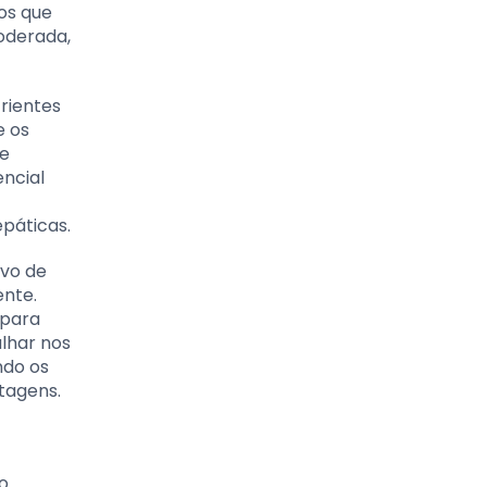
os que
oderada,
rientes
e os
de
ncial
páticas.
ivo de
ente.
 para
ulhar nos
ndo os
tagens.
o