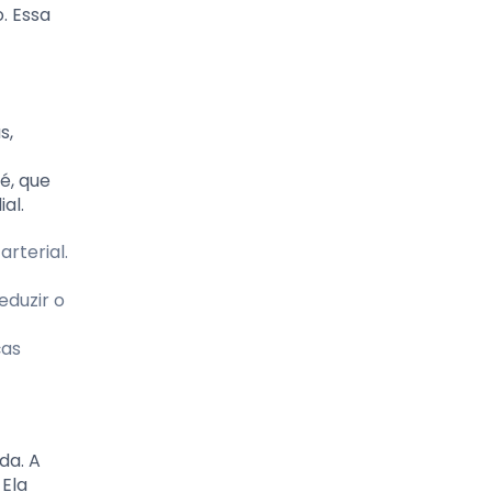
. Essa
s,
é, que
al.
rterial.
duzir o
ças
da. A
 Ela