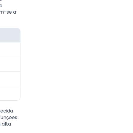
ue
am-se a
hecida
funções
 alta