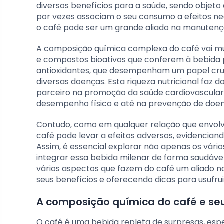
diversos benefícios para a saúde, sendo objeto
por vezes associam o seu consumo a efeitos n
o café pode ser um grande aliado na manutenç
A composição química complexa do café vai mu
e compostos bioativos que conferem à bebida p
antioxidantes, que desempenham um papel cruci
diversas doenças. Esta riqueza nutricional fa
parceiro na promoção da saúde cardiovascular,
desempenho físico e até na prevenção de doenç
Contudo, como em qualquer relação que envolva
café pode levar a efeitos adversos, evidenci
Assim, é essencial explorar não apenas os vár
integrar essa bebida milenar de forma saudável 
vários aspectos que fazem do café um aliado n
seus benefícios e oferecendo dicas para usufru
A composição química do café e se
O café é uma bebida repleta de surpresas, e