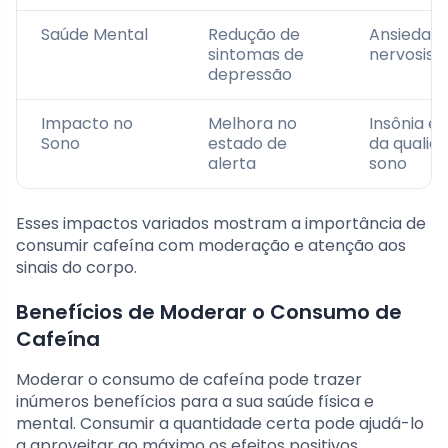
Saúde Mental
Redução de
Ansiedade
sintomas de
nervosis
depressão
Impacto no
Melhora no
Insônia e
Sono
estado de
da qualid
alerta
sono
Esses impactos variados mostram a importância de
consumir cafeína com moderação e atenção aos
sinais do corpo.
Benefícios de Moderar o Consumo de
Cafeína
Moderar o consumo de cafeína pode trazer
inúmeros benefícios para a sua saúde física e
mental. Consumir a quantidade certa pode ajudá-lo
a aproveitar ao máximo os efeitos positivos,