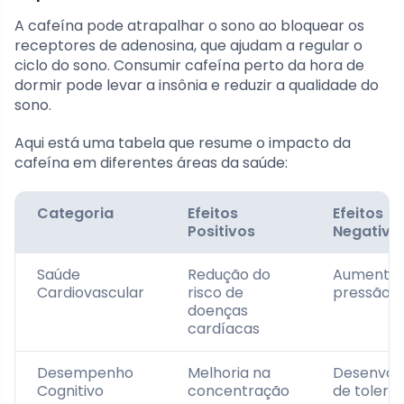
A cafeína pode atrapalhar o sono ao bloquear os
receptores de adenosina, que ajudam a regular o
ciclo do sono. Consumir cafeína perto da hora de
dormir pode levar a insônia e reduzir a qualidade do
sono.
Aqui está uma tabela que resume o impacto da
cafeína em diferentes áreas da saúde:
Categoria
Efeitos
Efeitos
Positivos
Negativo
Saúde
Redução do
Aumento 
Cardiovascular
risco de
pressão ar
doenças
cardíacas
Desempenho
Melhoria na
Desenvol
Cognitivo
concentração
de tolerâ