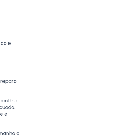
sco e
preparo
a melhor
equado.
e e
amanho e