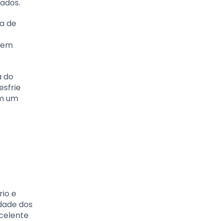
ados.
da de
igem
a do
esfrie
em um
rio e
dade dos
xcelente