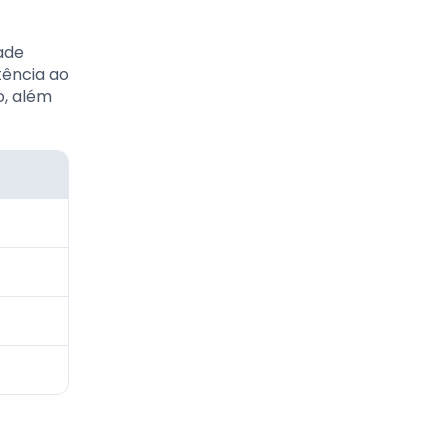
ade
tência ao
o, além