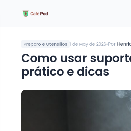
•
Por
Henri
Preparo e Utensílios
1 de May de 2026
Como usar suporte para Hario V60: guia
prático e dicas