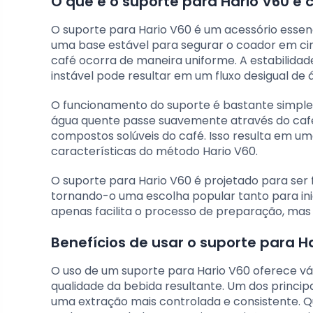
O que é o suporte para Hario V60 e
O suporte para Hario V60 é um acessório essen
uma base estável para segurar o coador em cim
café ocorra de maneira uniforme. A estabilida
instável pode resultar em um fluxo desigual de
O funcionamento do suporte é bastante simple
água quente passe suavemente através do café 
compostos solúveis do café. Isso resulta em 
características do método Hario V60.
O suporte para Hario V60 é projetado para ser
tornando-o uma escolha popular tanto para inic
apenas facilita o processo de preparação, ma
Benefícios de usar o suporte para H
O uso de um suporte para Hario V60 oferece vá
qualidade da bebida resultante. Um dos principa
uma extração mais controlada e consistente. Q