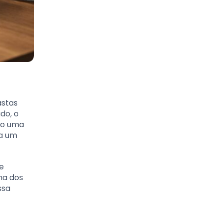
astas
do, o
do uma
ha um
e
ha dos
ssa