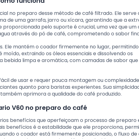
 como funciona
cial no preparo desse método de café filtrado. Ele serv
a de uma garrafa, jarro ou xícara, garantindo que a ext
de proporcionada pelo suporte é crucial, uma vez que um
 água através do pó de café, comprometendo o sabor fina
s. Ele mantém o coador firmemente no lugar, permitindo
moído, extraindo os óleos essenciais e dissolvendo os
uma bebida limpa e aromática, com camadas de sabor que
 fácil de usar e requer pouca montagem ou complexidade
iantes quanto para baristas experientes. Sua simplicida
s também aprimora a qualidade do café produzido.
ario V60 no preparo do café
rios benefícios que aperfeiçoam o processo de preparo 
is benefícios é a estabilidade que ele proporciona, perm
uando o coador está firmemente posicionado, o fluxo de