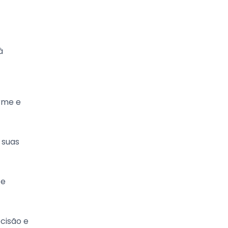
à
irme e
 suas
 e
cisão e