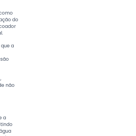
e como
ração do
 coador
l.
 que a
 são
,
de não
e a
itindo
 água