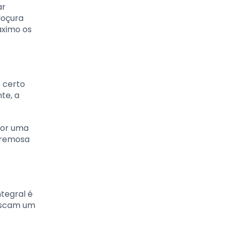
ar
doçura
áximo os
o certo
te, a
por uma
 cremosa
ntegral é
buscam um