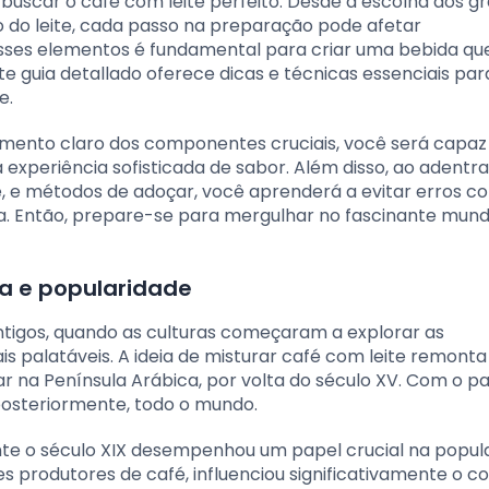
 buscar o café com leite perfeito. Desde a escolha dos g
 do leite, cada passo na preparação pode afetar
sses elementos é fundamental para criar uma bebida qu
e guia detallado oferece dicas e técnicas essenciais par
e.
nto claro dos componentes cruciais, você será capaz
experiência sofisticada de sabor. Além disso, ao adentr
te, e métodos de adoçar, você aprenderá a evitar erros 
. Então, prepare-se para mergulhar no fascinante mun
ia e popularidade
tigos, quando as culturas começaram a explorar as
 palatáveis. A ideia de misturar café com leite remonta
 na Península Arábica, por volta do século XV. Com o p
 posteriormente, todo o mundo.
ante o século XIX desempenhou um papel crucial na popul
es produtores de café, influenciou significativamente o 