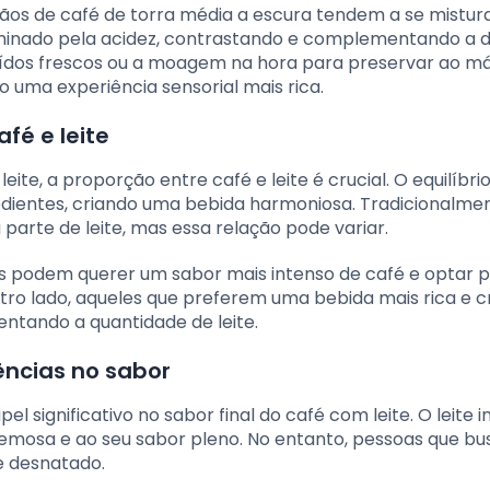
rãos de café de torra média a escura tendem a se mistur
ominado pela acidez, contrastando e complementando a 
ídos frescos ou a moagem na hora para preservar ao m
 uma experiência sensorial mais rica.
fé e leite
eite, a proporção entre café e leite é crucial. O equilíbri
dientes, criando uma bebida harmoniosa. Tradicionalmen
arte de leite, mas essa relação pode variar.
ns podem querer um sabor mais intenso de café e optar 
 outro lado, aqueles que preferem uma bebida mais rica e
ntando a quantidade de leite.
uências no sabor
ignificativo no sabor final do café com leite. O leite i
cremosa e ao seu sabor pleno. No entanto, pessoas que 
e desnatado.