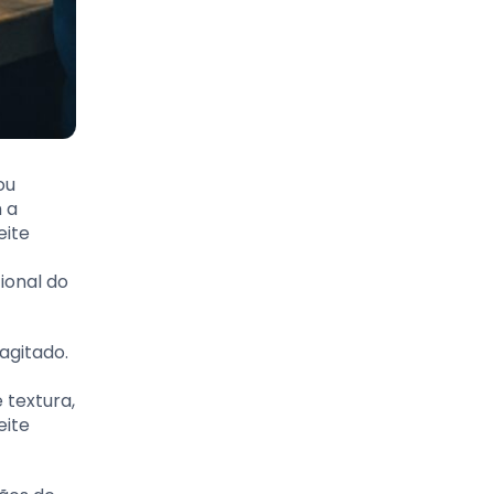
ou
 a
eite
ional do
agitado.
 textura,
eite