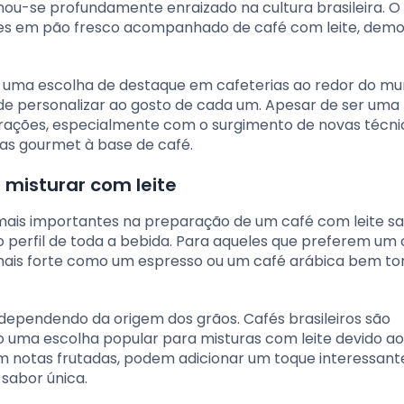
rnou-se profundamente enraizado na cultura brasileira. O
ezes em pão fresco acompanhado de café com leite, demo
 uma escolha de destaque em cafeterias ao redor do mu
e de personalizar ao gosto de cada um. Apesar de ser uma
erações, especialmente com o surgimento de novas técni
ias gourmet à base de café.
 misturar com leite
 mais importantes na preparação de um café com leite s
 o perfil de toda a bebida. Para aqueles que preferem um
mais forte como um espresso ou um café arábica bem to
 dependendo da origem dos grãos. Cafés brasileiros são
 uma escolha popular para misturas com leite devido ao
em notas frutadas, podem adicionar um toque interessant
sabor única.