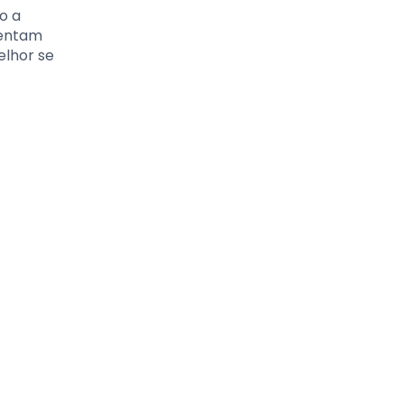
o a
mentam
elhor se