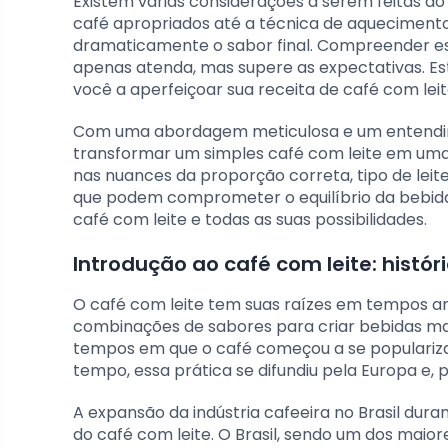
Existem várias considerações a serem feitas ao
café apropriados até a técnica de aquecimento
dramaticamente o sabor final. Compreender e
apenas atenda, mas supere as expectativas. Est
você a aperfeiçoar sua receita de café com leit
Com uma abordagem meticulosa e um entendime
transformar um simples café com leite em uma 
nas nuances da proporção correta, tipo de lei
que podem comprometer o equilíbrio da bebida
café com leite e todas as suas possibilidades.
Introdução ao café com leite: histór
O café com leite tem suas raízes em tempos an
combinações de sabores para criar bebidas mais
tempos em que o café começou a se popularizar
tempo, essa prática se difundiu pela Europa e,
A expansão da indústria cafeeira no Brasil dur
do café com leite. O Brasil, sendo um dos maior