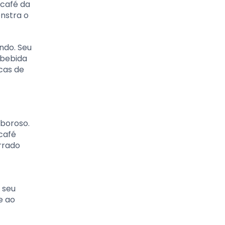
 café da
nstra o
ndo. Seu
 bebida
cas de
aboroso.
 café
rrado
 seu
e ao