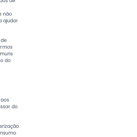
rãos de
e não
a ajudar
 de
armos
comuns
do do
 aos
assar do
arização
consumo