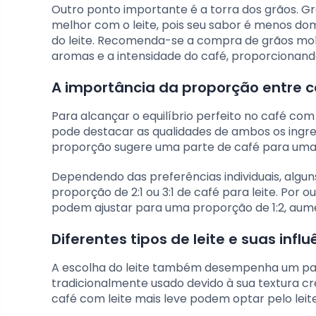
Outro ponto importante é a torra dos grãos. G
melhor com o leite, pois seu sabor é menos d
do leite. Recomenda-se a compra de grãos mo
aromas e a intensidade do café, proporcionando
A importância da proporção entre ca
Para alcançar o equilíbrio perfeito no café com l
pode destacar as qualidades de ambos os ingre
proporção sugere uma parte de café para uma p
Dependendo das preferências individuais, algu
proporção de 2:1 ou 3:1 de café para leite. Por
podem ajustar para uma proporção de 1:2, aume
Diferentes tipos de leite e suas infl
A escolha do leite também desempenha um papel s
tradicionalmente usado devido à sua textura 
café com leite mais leve podem optar pelo leit