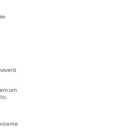
se
 haverá
o em um
to,
potente