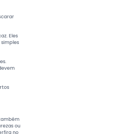
scarar
az. Eles
 simples
es.
 devem
rtos
s também
urezas ou
rfira no