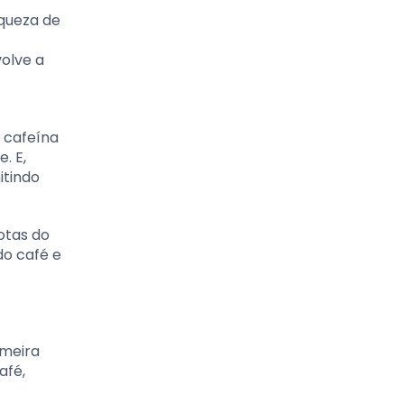
iqueza de
olve a
 cafeína
. E,
itindo
otas do
do café e
imeira
afé,