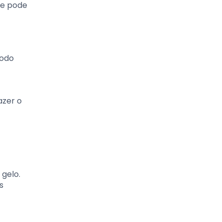
ue pode
todo
azer o
gelo.
s