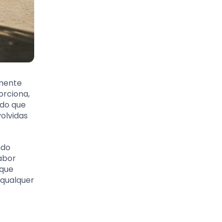
lmente
orciona,
 do que
olvidas
ndo
abor
 que
 qualquer