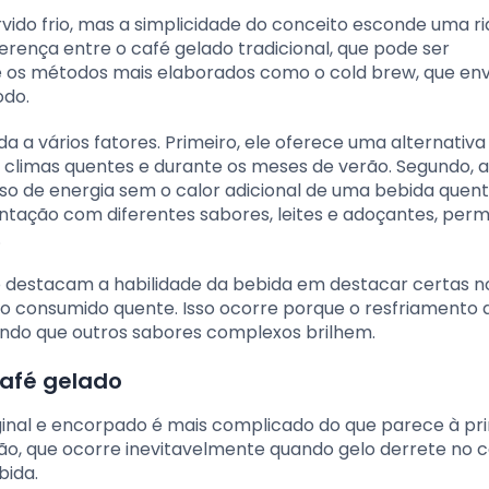
rvido frio, mas a simplicidade do conceito esconde uma r
erença entre o café gelado tradicional, que pode ser
e os métodos mais elaborados como o cold brew, que env
odo.
a a vários fatores. Primeiro, ele oferece uma alternativa
climas quentes e durante os meses de verão. Segundo, a
o de energia sem o calor adicional de uma bebida quente
ntação com diferentes sabores, leites e adoçantes, perm
.
o destacam a habilidade da bebida em destacar certas n
 consumido quente. Isso ocorre porque o resfriamento 
tindo que outros sabores complexos brilhem.
café gelado
ginal e encorpado é mais complicado do que parece à pr
uição, que ocorre inevitavelmente quando gelo derrete no c
bida.