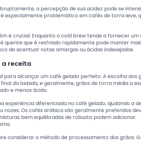
 abruptamente, a percepção de sua acidez pode se intensi
é especialmente problemático em cafés de torra leve, q
m é crucial. Enquanto o cold brew tende a fornecer um
fé quente que é resfriado rapidamente pode manter mai
sco de acentuar notas amargas ou ácidas indesejadas.
 a receita
l para alcançar um café gelado perfeito. A escolha dos 
 final da bebida, e geralmente, grãos de torra média a e
pado e menos ácido.
 experiência diferenciada no café gelado, ajudando a d
u nozes. Os cafés arábica são geralmente preferidos dev
 misturas bem equilibradas de robusta podem adicionar
eína.
te considerar o método de processamento dos grãos. G