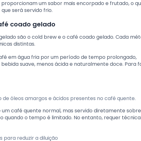
s proporcionam um sabor mais encorpado e frutado, o q
ue será servido frio.
afé coado gelado
gelado são o cold brew e o café coado gelado. Cada mé
icas distintas.
afé em água fria por um período de tempo prolongado,
a bebida suave, menos ácida e naturalmente doce. Para f
ção de óleos amargos e ácidos presentes no café quente.
um café quente normal, mas servido diretamente sobre 
 quando o tempo é limitado. No entanto, requer técnica
para reduzir a diluição