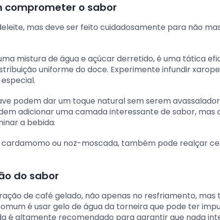
m comprometer o sabor
deleite, mas deve ser feito cuidadosamente para não ma
ma mistura de água e açúcar derretido, é uma tática efic
stribuição uniforme do doce. Experimente infundir xarope
especial.
gave podem dar um toque natural sem serem avassalador
dem adicionar uma camada interessante de sabor, mas
minar a bebida.
de cardamomo ou noz-moscada, também pode realçar ce
ão do sabor
ração de café gelado, não apenas no resfriamento, ma
omum é usar gelo de água da torneira que pode ter imp
ada é altamente recomendado para garantir que nada inte