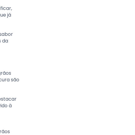
ficar,
ue já
 sabor
s da
grãos
scura são
estacar
ido à
rãos