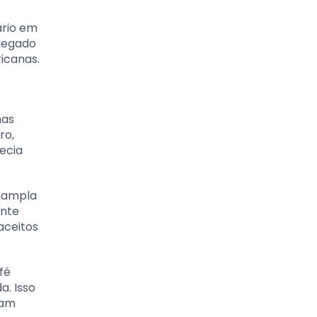
ário em
 legado
icanas.
has
ro,
ecia
a ampla
ente
aceitos
fé
a. Isso
ram