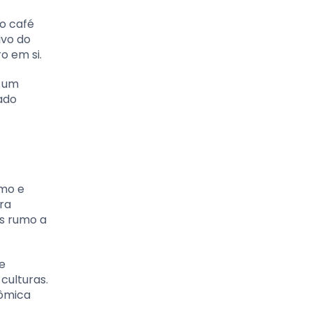
o café
ivo do
o em si.
m um
ado
smo e
ra
es rumo a
e
culturas.
nômica