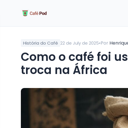
•
Por
Henriqu
História do Café
22 de July de 2025
como o café foi usado como moeda de
troca na África