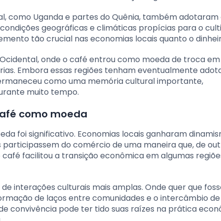
ental, como Uganda e partes do Quênia, também adotaram 
condições geográficas e climáticas propícias para o cult
mento tão crucial nas economias locais quanto o dinheir
Ocidental, onde o café entrou como moeda de troca e
rias. Embora essas regiões tenham eventualmente adot
permaneceu como uma memória cultural importante,
durante muito tempo.
 café como moeda
a foi significativo. Economias locais ganharam dinami
is participassem do comércio de uma maneira que, de out
 o café facilitou a transição econômica em algumas regiõ
de interações culturais mais amplas. Onde quer que foss
formação de laços entre comunidades e o intercâmbio de 
de convivência pode ter tido suas raízes na prática eco
.