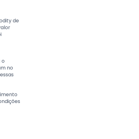
odity de
valor
i
 o
ram no
dessas
cimento
condições