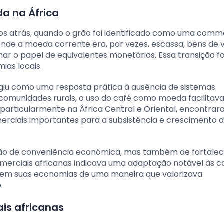
a na África
los atrás, quando o grão foi identificado como uma comm
 onde a moeda corrente era, por vezes, escassa, bens de 
 o papel de equivalentes monetários. Essa transição fo
ias locais.
giu como uma resposta prática à ausência de sistemas
comunidades rurais, o uso do café como moeda facilitava
o, particularmente na África Central e Oriental, encontra
merciais importantes para a subsistência e crescimento 
ão de conveniência econômica, mas também de fortale
comerciais africanas indicava uma adaptação notável às 
arem suas economias de uma maneira que valorizava
.
is africanas