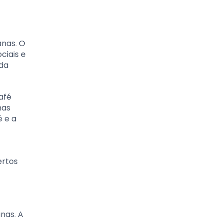
anas. O
ciais e
 da
afé
mas
é e a
ertos
nas. A