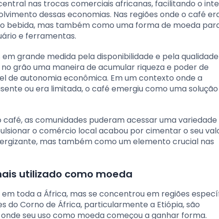
ral nas trocas comerciais africanas, facilitando o in
olvimento dessas economias. Nas regiões onde o café e
 como bebida, mas também como uma forma de moeda par
uário e ferramentas.
 em grande medida pela disponibilidade e pela qualidade
 no grão uma maneira de acumular riqueza e poder de
ável de autonomia econômica. Em um contexto onde a
usente ou era limitada, o café emergiu como uma solução
o café, as comunidades puderam acessar uma variedade
ulsionar o comércio local acabou por cimentar o seu val
nergizante, mas também como um elemento crucial nas
mais utilizado como moeda
m toda a África, mas se concentrou em regiões especí
es do Corno de África, particularmente a Etiópia, são
e onde seu uso como moeda começou a ganhar forma.