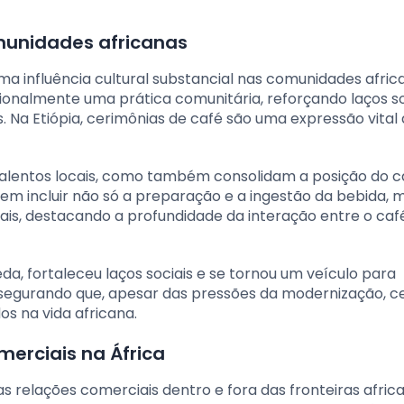
omunidades africanas
a influência cultural substancial nas comunidades afric
cionalmente uma prática comunitária, reforçando laços so
a Etiópia, cerimônias de café são uma expressão vital
 talentos locais, como também consolidam a posição do c
em incluir não só a preparação e a ingestão da bebida, 
ais, destacando a profundidade da interação entre o caf
, fortaleceu laços sociais e se tornou um veículo para
assegurando que, apesar das pressões da modernização, c
 na vida africana.
erciais na África
 relações comerciais dentro e fora das fronteiras africa