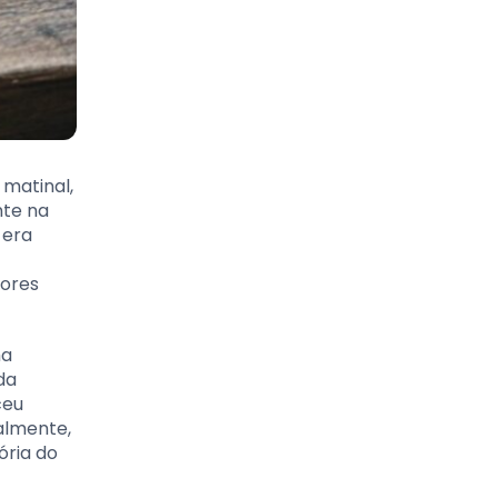
 matinal,
nte na
 era
tores
ma
da
ceu
nalmente,
ória do