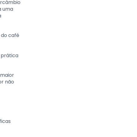
tercâmbio
ra uma
a
 do café
 prática
 maior
or não
ficas