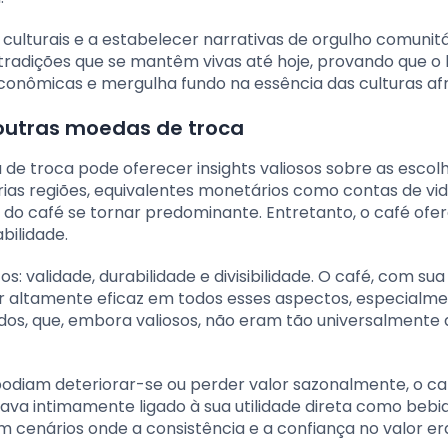
s culturais e a estabelecer narrativas de orgulho comunit
 tradições que se mantêm vivas até hoje, provando que o
conômicas e mergulha fundo na essência das culturas afr
outras moedas de troca
e troca pode oferecer insights valiosos sobre as escol
as regiões, equivalentes monetários como contas de vid
do café se tornar predominante. Entretanto, o café ofer
bilidade.
 validade, durabilidade e divisibilidade. O café, com su
ser altamente eficaz em todos esses aspectos, especialm
os, que, embora valiosos, não eram tão universalmente 
odiam deteriorar-se ou perder valor sazonalmente, o ca
va intimamente ligado à sua utilidade direta como bebid
 cenários onde a consistência e a confiança no valor e