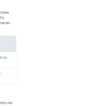
Estes
rto
erecer
l ou
a
anto na