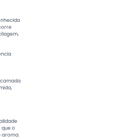
onhecida
corre
cilagem,
ência
a camada
mida,
alidade
 que o
e aroma.