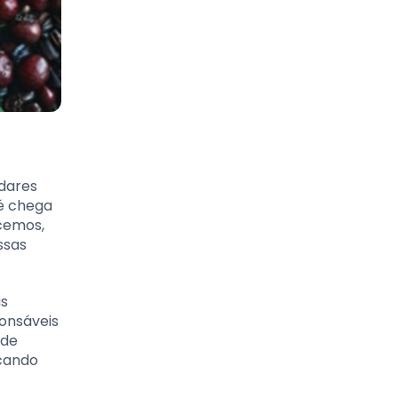
dares
é chega
cemos,
ssas
as
onsáveis
 de
scando