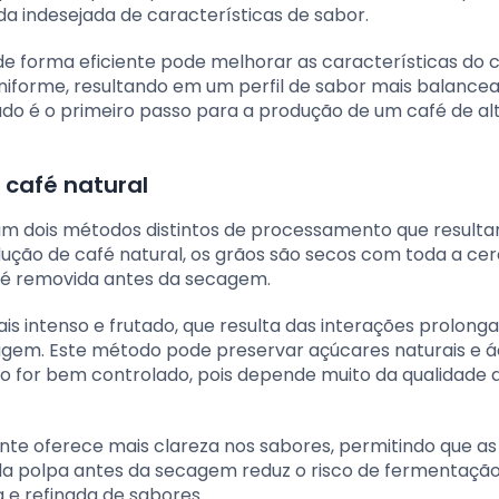
 indesejada de características de sabor.
 forma eficiente pode melhorar as características do 
iforme, resultando em um perfil de sabor mais balance
o é o primeiro passo para a produção de um café de al
 café natural
am dois métodos distintos de processamento que result
dução de café natural, os grãos são secos com toda a cer
a é removida antes da secagem.
s intenso e frutado, que resulta das interações prolong
gem. Este método pode preservar açúcares naturais e á
o for bem controlado, pois depende muito da qualidade 
te oferece mais clareza nos sabores, permitindo que as
da polpa antes da secagem reduz o risco de fermentaçã
 e refinada de sabores.