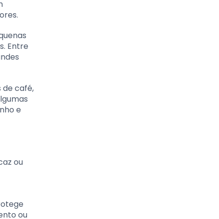
m
ores.
equenas
. Entre
andes
 de café,
Algumas
anho e
caz ou
rotege
ento ou