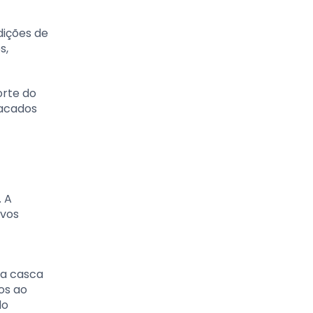
dições de
s,
orte do
tacados
. A
ivos
 a casca
os ao
do