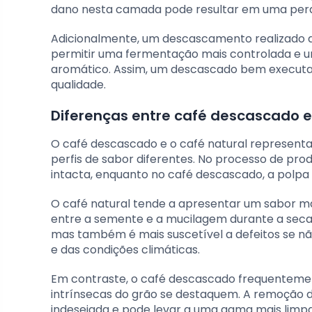
dano nesta camada pode resultar em uma perda
Adicionalmente, um descascamento realizado de
permitir uma fermentação mais controlada e un
aromático. Assim, um descascado bem executad
qualidade.
Diferenças entre café descascado e
O café descascado e o café natural represent
perfis de sabor diferentes. No processo de pro
intacta, enquanto no café descascado, a polp
O café natural tende a apresentar um sabor mai
entre a semente e a mucilagem durante a seca
mas também é mais suscetível a defeitos se nã
e das condições climáticas.
Em contraste, o café descascado frequentemen
intrínsecas do grão se destaquem. A remoção 
indesejada e pode levar a uma gama mais limpa