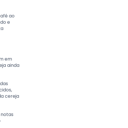
café ao
ado e
ta
am em
eja ainda
adas
cidos,
da cereja
 notas
o