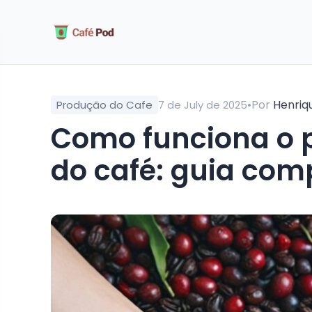
•
Por
Henriq
Produção do Cafe
7 de July de 2025
como funciona o processo de descascado
do café: guia com