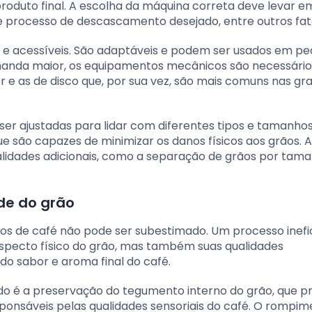
produto final. A escolha da máquina correta deve levar e
e processo de descascamento desejado, entre outros fat
 e acessíveis. São adaptáveis e podem ser usados em p
anda maior, os equipamentos mecânicos são necessários
e as de disco que, por sua vez, são mais comuns nas gr
 ajustadas para lidar com diferentes tipos e tamanhos
 são capazes de minimizar os danos físicos aos grãos. 
idades adicionais, como a separação de grãos por tam
de do grão
os de café não pode ser subestimado. Um processo inefi
specto físico do grão, mas também suas qualidades
 do sabor e aroma final do café.
do é a preservação do tegumento interno do grão, que p
ponsáveis pelas qualidades sensoriais do café. O rompim