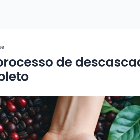
ue
pleto