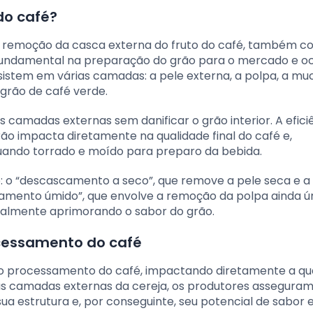
do café?
à remoção da casca externa do fruto do café, também c
fundamental na preparação do grão para o mercado e o
nsistem em várias camadas: a pele externa, a polpa, a mu
grão de café verde.
s camadas externas sem danificar o grão interior. A efici
rão impacta diretamente na qualidade final do café e,
ando torrado e moído para preparo da bebida.
o: o “descascamento a seco”, que remove a pele seca e 
amento úmido”, que envolve a remoção da polpa ainda ú
ialmente aprimorando o sabor do grão.
cessamento do café
 processamento do café, impactando diretamente a qu
s camadas externas da cereja, os produtores asseguram
ua estrutura e, por conseguinte, seu potencial de sabor 