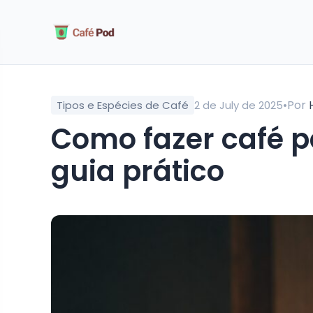
•
Por
Tipos e Espécies de Café
2 de July de 2025
como fazer café perfeito no percolador:
guia prático