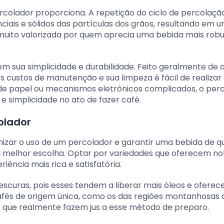
colador proporciona. A repetição do ciclo de percolaçã
ciais e sólidos das partículas dos grãos, resultando em 
 muito valorizada por quem aprecia uma bebida mais robu
em sua simplicidade e durabilidade. Feito geralmente de 
xos custos de manutenção e sua limpeza é fácil de realiza
 de papel ou mecanismos eletrônicos complicados, o per
 simplicidade no ato de fazer café.
olador
imizar o uso de um percolador e garantir uma bebida de q
a melhor escolha. Optar por variedades que oferecem no
ência mais rica e satisfatória.
 escuras, pois esses tendem a liberar mais óleos e ofer
fés de origem única, como os das regiões montanhosas do
s que realmente fazem jus a esse método de preparo.