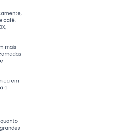
icamente,
e café,
IX,
em mais
s camadas
le
única em
a e
 quanto
 grandes