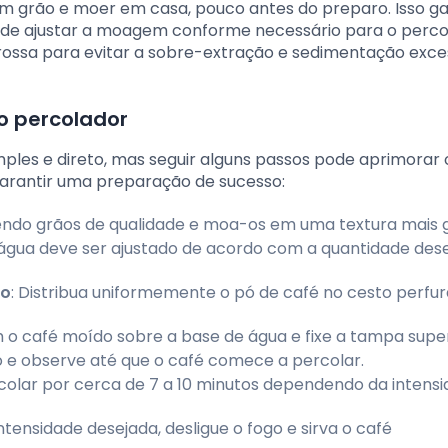
 grão e moer em casa, pouco antes do preparo. Isso g
e de ajustar a moagem conforme necessário para o perco
sa para evitar a sobre-extração e sedimentação exce
o percolador
ples e direto, mas seguir alguns passos pode aprimorar 
 garantir uma preparação de sucesso:
ndo grãos de qualidade e moa-os em uma textura mais g
e água deve ser ajustado de acordo com a quantidade des
to
: Distribua uniformemente o pó de café no cesto perfu
 o café moído sobre a base de água e fixe a tampa super
 e observe até que o café comece a percolar.
rcolar por cerca de 7 a 10 minutos dependendo da intens
ntensidade desejada, desligue o fogo e sirva o café