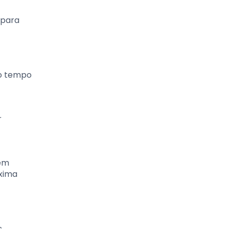
 para
to tempo
r
dem
óxima
s