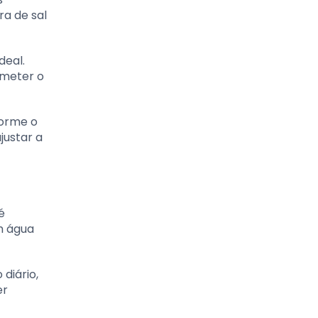
a de sal
deal.
ometer o
forme o
justar a
é
m água
diário,
er