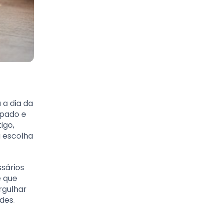
 a dia da
rpado e
igo,
 escolha
sários
é que
rgulhar
des.