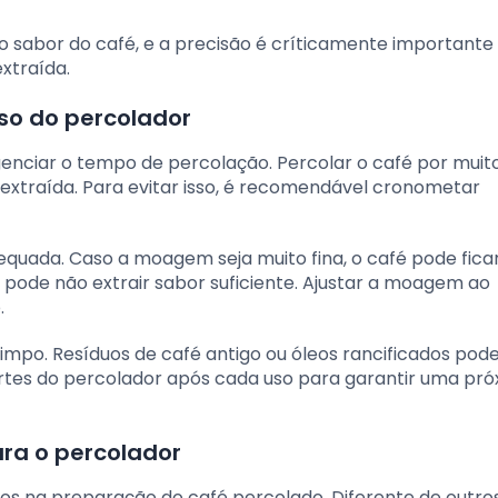
o sabor do café, e a precisão é críticamente importante
xtraída.
uso do percolador
genciar o tempo de percolação. Percolar o café por mui
xtraída. Para evitar isso, é recomendável cronometar
quada. Caso a moagem seja muito fina, o café pode fica
, pode não extrair sabor suficiente. Ajustar a moagem ao
.
limpo. Resíduos de café antigo ou óleos rancificados po
artes do percolador após cada uso para garantir uma pr
ra o percolador
os na preparação do café percolado. Diferente de outro