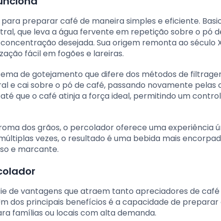
unciona
o para preparar café de maneira simples e eficiente. Bas
ral, que leva a água fervente em repetição sobre o pó d
 concentração desejada. Sua origem remonta ao século X
zação fácil em fogões e lareiras.
tema de gotejamento que difere dos métodos de filtrag
tral e cai sobre o pó de café, passando novamente pela
até que o café atinja a força ideal, permitindo um contro
 aroma dos grãos, o percolador oferece uma experiência 
 múltiplas vezes, o resultado é uma bebida mais encorpad
nso e marcante.
colador
ie de vantagens que atraem tanto apreciadores de café
m dos principais benefícios é a capacidade de preparar
ra famílias ou locais com alta demanda.