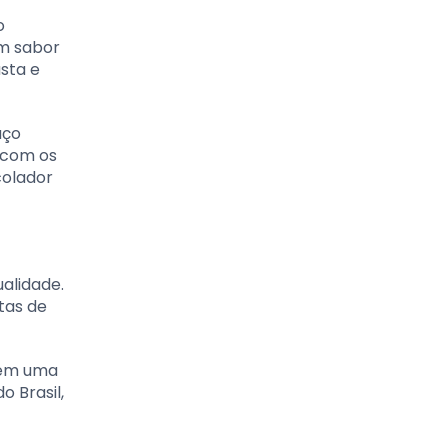
o
um sabor
sta e
aço
r com os
colador
ualidade.
tas de
ecem uma
 Brasil,