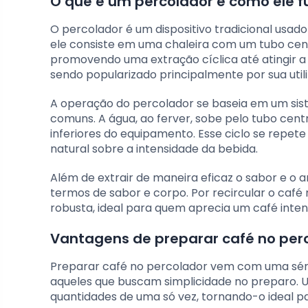
O que é um percolador e como ele f
O percolador é um dispositivo tradicional usad
ele consiste em uma chaleira com um tubo cent
promovendo uma extração cíclica até atingir a
sendo popularizado principalmente por sua utili
A operação do percolador se baseia em um sis
comuns. A água, ao ferver, sobe pelo tubo cen
inferiores do equipamento. Esse ciclo se repete 
natural sobre a intensidade da bebida.
Além de extrair de maneira eficaz o sabor e o
termos de sabor e corpo. Por recircular o café
robusta, ideal para quem aprecia um café inte
Vantagens de preparar café no per
Preparar café no percolador vem com uma sér
aqueles que buscam simplicidade no preparo. U
quantidades de uma só vez, tornando-o ideal pa