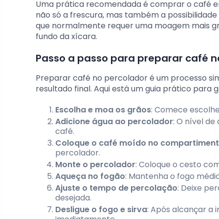
Uma prática recomendada é comprar o café em
não só a frescura, mas também a possibilidad
que normalmente requer uma moagem mais gros
fundo da xícara.
Passo a passo para preparar café n
Preparar café no percolador é um processo sim
resultado final. Aqui está um guia prático para
Escolha e moa os grãos
: Comece escolhe
Adicione água ao percolador
: O nível d
café.
Coloque o café moído no compartimen
percolador.
Monte o percolador
: Coloque o cesto com
Aqueça no fogão
: Mantenha o fogo médio
Ajuste o tempo de percolação
: Deixe pe
desejada.
Desligue o fogo e sirva
: Após alcançar a i