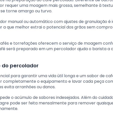
or requer uma moagem mais grossa, semelhante à textur
é se torne amargo ou turvo.
r manual ou automático com ajustes de granulação é i
ar a que melhor extrai o potencial dos grãos sem compr
afés e torrefações oferecem o serviço de moagem con
fé será preparado em um percolador ajuda o barista a a
 do percolador
ial para garantir uma vida útil longa e um sabor de caf
tar completamente o equipamento e lavar cada peça co
s evita arranhões ou danos.
pede o acúmulo de sabores indesejados. Além do cuidado 
agre pode ser feita mensalmente para remover quaisqu
rnamente.