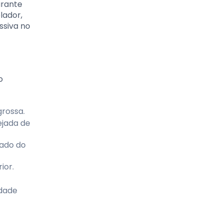
arante
lador,
ssiva no
o
rossa.
ejada de
rado do
ior.
idade