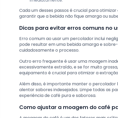
imediatamente.
Cada um desses passos é crucial para otimizar 
garantir que a bebida não fique amarga ou sube
Dicas para evitar erros comuns no 
Erro comum ao usar um percolador inclui negli
pode resultar em uma bebida amarga e sobre-e
cuidadosamente o processo.
Outro erro frequente é usar uma moagem inade
excessivamente extraído, e se for muito grossa
equipamento é crucial para otimizar a extração
Além disso, é importante manter o percolador 
alentar sabores indesejados. Limpe todas as p
experiência de café pura e saborosa.
Como ajustar a moagem do café pa
A moagem do café é um dos fatores mais crític