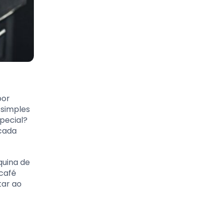
por
 simples
pecial?
 cada
uina de
 café
tar ao