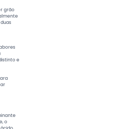
er grão
ialmente
 duas
sabores
a
istinto e
para
tar
minante
e, o
ácido,