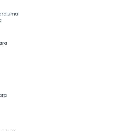
para uma
a
ara
ara