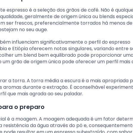
e espresso é a seleção dos grãos de café. Não é qualqu
a qualidade, geralmente de origem única ou blends espec
vem ser frescos, preferencialmente torrados há menos de
estejam no seu auge.
mbém influenciam significativamente o perfil do espresso
bia e Etiópia oferecem notas singulares, variando entre 
 Escolher um blend bem equilibrado pode proporcionar um
 um grão de origem única pode oferecer um perfil mais d
rar a torra. A torra média a escura é a mais apropriada 
 os aromas durante a extração. É aconselhável experimen
rfil que mais agrada ao seu paladar.
para o preparo
ucial é a moagem. A moagem adequada é um fator deter
a a resistência da água através do pó e, consequentement
 pode resultar em um espresso subextraído, com sabor 