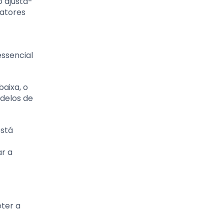
 ajustá-
fatores
essencial
aixa, o
odelos de
está
ar a
ter a