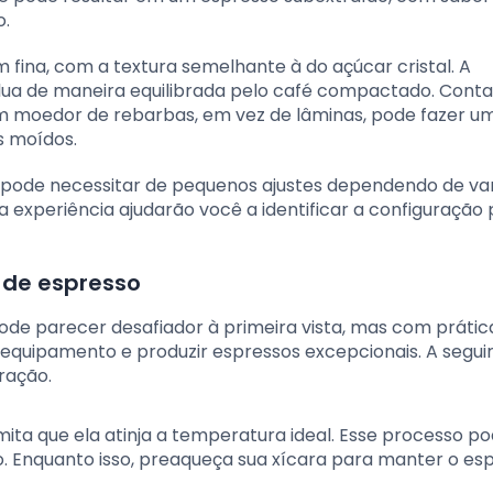
o.
na, com a textura semelhante à do açúcar cristal. A
lua de maneira equilibrada pelo café compactado. Cont
m moedor de rebarbas, em vez de lâminas, pode fazer u
s moídos.
pode necessitar de pequenos ajustes dependendo de var
 experiência ajudarão você a identificar a configuração 
 de espresso
pode parecer desafiador à primeira vista, mas com prátic
equipamento e produzir espressos excepcionais. A segui
ração.
ita que ela atinja a temperatura ideal. Esse processo po
. Enquanto isso, preaqueça sua xícara para manter o es