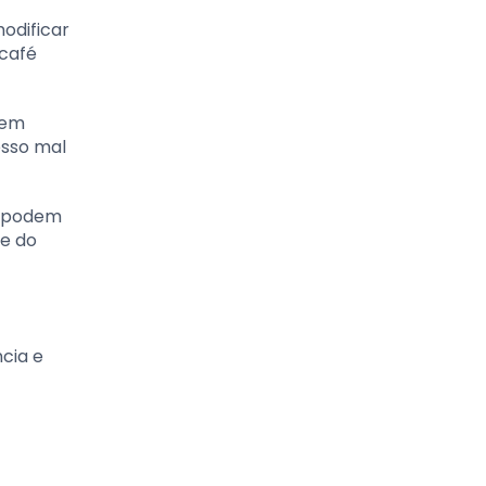
odificar
 café
 em
esso mal
s podem
 e do
cia e