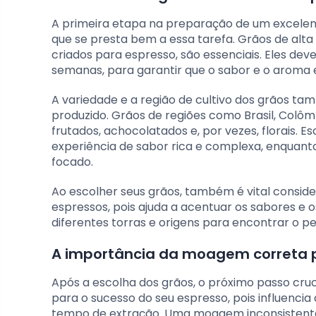
A primeira etapa na preparação de um excelent
que se presta bem a essa tarefa. Grãos de alt
criados para espresso, são essenciais. Eles de
semanas, para garantir que o sabor e o aroma 
A variedade e a região de cultivo dos grãos ta
produzido. Grãos de regiões como Brasil, Colôm
frutados, achocolatados e, por vezes, florais.
experiência de sabor rica e complexa, enquanto
focado.
Ao escolher seus grãos, também é vital conside
espressos, pois ajuda a acentuar os sabores e
diferentes torras e origens para encontrar o pe
A importância da moagem correta 
Após a escolha dos grãos, o próximo passo cr
para o sucesso do seu espresso, pois influenci
tempo de extração. Uma moagem inconsistente