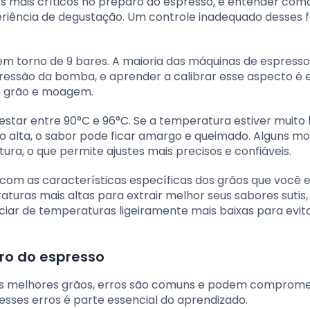
 mais críticos no preparo do espresso, e entender como
iência de degustação. Um controle inadequado desses 
em torno de 9 bares. A maioria das máquinas de espresso
 pressão da bomba, e aprender a calibrar esse aspecto é 
de grão e moagem.
tar entre 90°C e 96°C. Se a temperatura estiver muito b
ito alta, o sabor pode ficar amargo e queimado. Alguns m
ra, o que permite ajustes mais precisos e confiáveis.
 com as características específicas dos grãos que você 
turas mais altas para extrair melhor seus sabores sutis,
iar de temperaturas ligeiramente mais baixas para evit
ro do espresso
s melhores grãos, erros são comuns e podem comprome
esses erros é parte essencial do aprendizado.