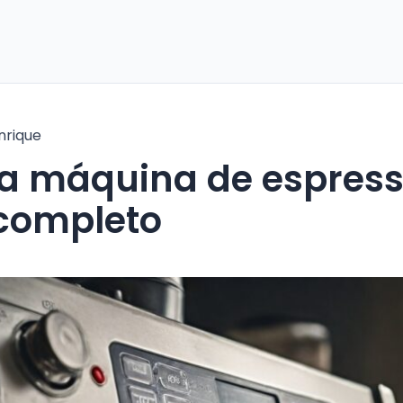
nrique
 completo