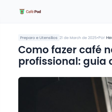
•
Por
He
Preparo e Utensílios
21 de March de 2025
Como fazer café na máquina de espresso
profissional: guia