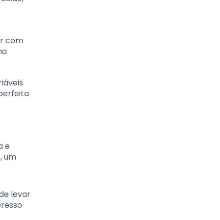
ar com
ma
iáveis
perfeita
a e
r, um
de levar
presso