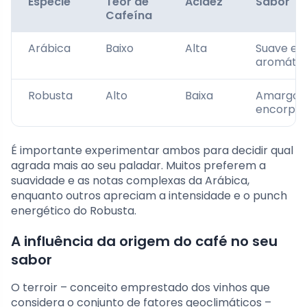
Espécie
Teor de
Acidez
Sabor
Cafeína
Arábica
Baixo
Alta
Suave e
aromátic
Robusta
Alto
Baixa
Amargo 
encorpa
É importante experimentar ambos para decidir qual
agrada mais ao seu paladar. Muitos preferem a
suavidade e as notas complexas da Arábica,
enquanto outros apreciam a intensidade e o punch
energético do Robusta.
A influência da origem do café no seu
sabor
O terroir – conceito emprestado dos vinhos que
considera o conjunto de fatores geoclimáticos –