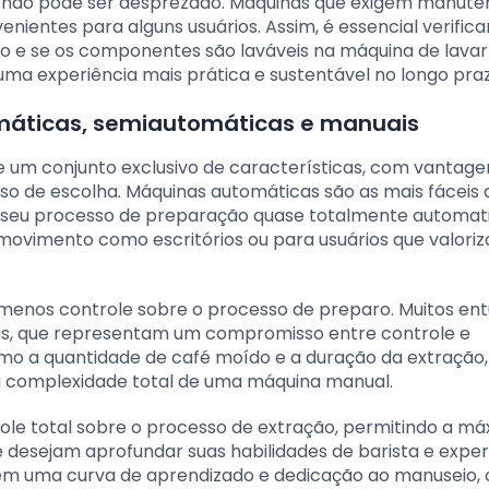
ue não pode ser desprezado. Máquinas que exigem manut
nientes para alguns usuários. Assim, é essencial verifica
o e se os componentes são laváveis na máquina de lavar 
 uma experiência mais prática e sustentável no longo pra
áticas, semiautomáticas e manuais
 um conjunto exclusivo de características, com vantage
o de escolha. Máquinas automáticas são as mais fáceis 
seu processo de preparação quase totalmente automati
 movimento como escritórios ou para usuários que valori
 menos controle sobre o processo de preparo. Muitos ent
s, que representam um compromisso entre controle e
omo a quantidade de café moído e a duração da extração,
a complexidade total de uma máquina manual.
ole total sobre o processo de extração, permitindo a m
ue desejam aprofundar suas habilidades de barista e expe
em uma curva de aprendizado e dedicação ao manuseio, 