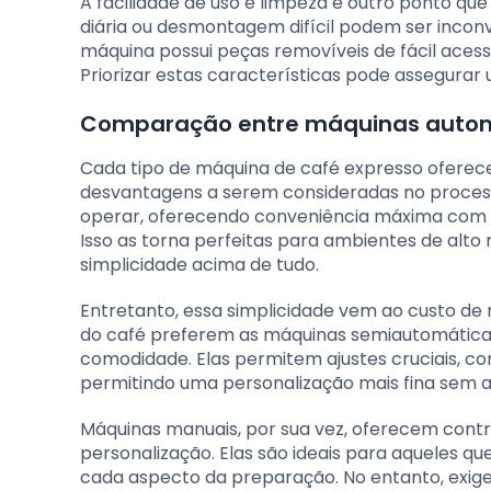
A facilidade de uso e limpeza é outro ponto q
diária ou desmontagem difícil podem ser inconve
máquina possui peças removíveis de fácil acess
Priorizar estas características pode assegurar
Comparação entre máquinas autom
Cada tipo de máquina de café expresso oferece
desvantagens a serem consideradas no process
operar, oferecendo conveniência máxima com 
Isso as torna perfeitas para ambientes de alto
simplicidade acima de tudo.
Entretanto, essa simplicidade vem ao custo de
do café preferem as máquinas semiautomática
comodidade. Elas permitem ajustes cruciais, c
permitindo uma personalização mais fina sem 
Máquinas manuais, por sua vez, oferecem contr
personalização. Elas são ideais para aqueles q
cada aspecto da preparação. No entanto, exig