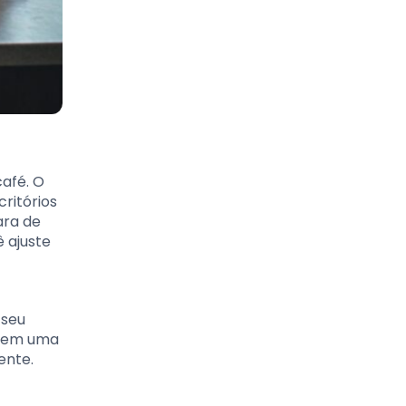
afé. O
ritórios
ara de
 ajuste
 seu
l em uma
ente.