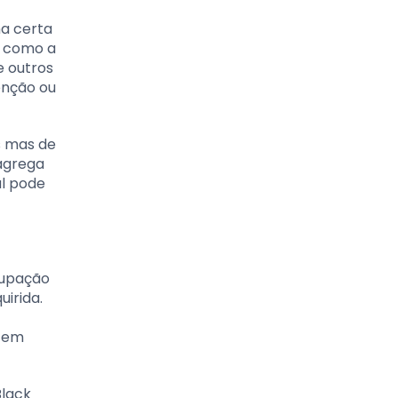
a certa
r como a
e outros
enção ou
s mas de
 agrega
al pode
cupação
irida.
a em
Black