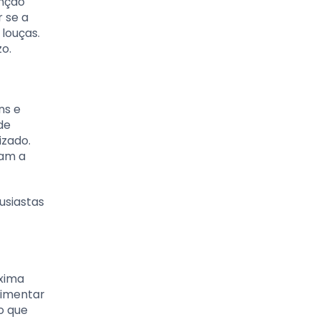
enção
r se a
louças.
zo.
ns e
de
zado.
zam a
usiastas
áxima
rimentar
o que