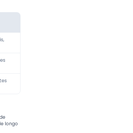
s,
res
tes
 de
de longo