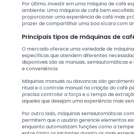
Por último, investir em uma máquina de café e
ambiente. Uma máquina de café bem escolhida 
proporcionar uma experiência de café mais pró
prazer de compartilhar uma boa xícara com ami
Principais tipos de máquinas de ca
O mercado oferece uma variedade de máquinas 
específicas que atendem diferentes necessidade
disponíveis são as manuais, semiautomáticas e
e conveniência.
Máquinas manuais ou alavancas são geralmente 
ritual e o controle manual na criação do café pe
precisa controlar a força e o tempo de extraç
aqueles que desejam uma experiência mais senso
Por outro lado, máquinas semiautomáticas comb
permitem que o usuário gerencie elementos es
enquanto automatizam funções como a temperat
entre tanto os iniciantes quanto os mais exper