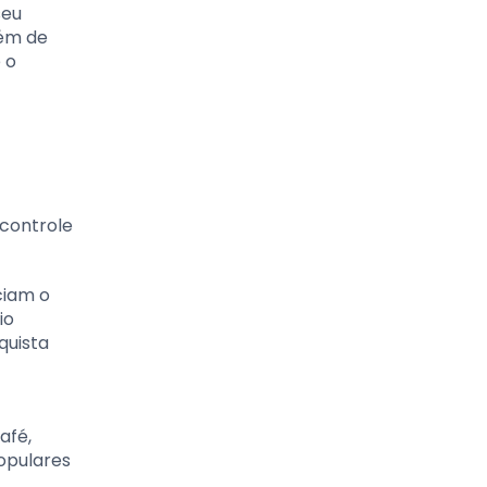
seu
lém de
 o
 controle
ciam o
io
quista
afé,
opulares