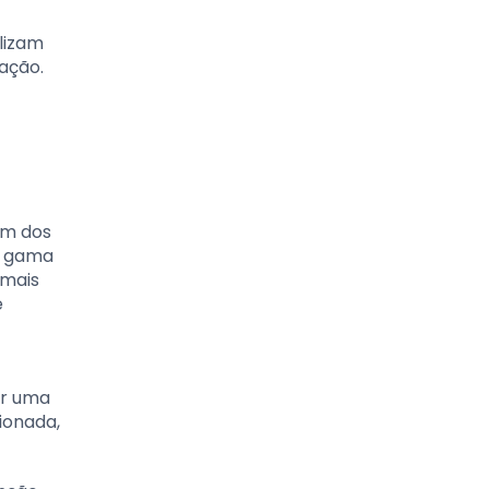
lizam
ação.
Um dos
a gama
 mais
e
er uma
ionada,