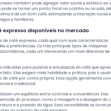
xpresso também pode agregar valor social e estético ao 
pode se tornar um ponto focal na cozinha ou na sala, a
xima à de um bom café, estimulando a interação social e
gos e familiares.
fé expresso disponíveis no mercado
de café expresso, cada qual com suas características
s e preferências. Os três principais tipos de máquinas
 automáticas, cada um oferecendo um nível diferente de
indicadas para puristas e entusiastas do café que apre
rfeito. Elas exigem mais habilidade e prática, pois o usuár
ão do café por conta própria. Essa opção geralmente con
rial e tradicional.
inam um equilíbrio entre controle e conveniência. Elas
senciais do processo, como a moagem e a dosagem do c
ura e a pressão da água. Essa versatilidade as torna p
ientes no preparo de café expresso.