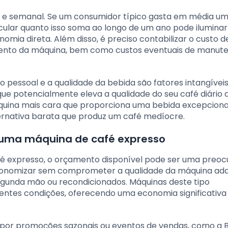
 e semanal. Se um consumidor típico gasta em média um
cular quanto isso soma ao longo de um ano pode ilumina
ia direta. Além disso, é preciso contabilizar o custo d
mento da máquina, bem como custos eventuais de manut
ão pessoal e a qualidade da bebida são fatores intangívei
e potencialmente eleva a qualidade do seu café diário
máquina mais cara que proporciona uma bebida excepcion
ernativa barata que produz um café medíocre.
 uma máquina de café expresso
fé expresso, o orçamento disponível pode ser uma preo
economizar sem comprometer a qualidade da máquina adqu
egunda mão ou recondicionados. Máquinas deste tipo
tes condições, oferecendo uma economia significativ
 por promoções sazonais ou eventos de vendas, como a 