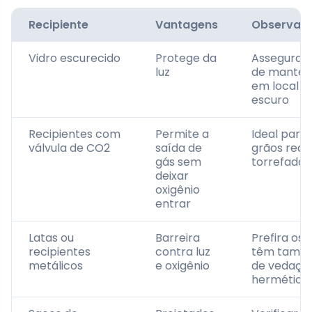
Recipiente
Vantagens
Observaç
Vidro escurecido
Protege da
Assegurar
luz
de manter
em local
escuro
Recipientes com
Permite a
Ideal para
válvula de CO2
saída de
grãos rec
gás sem
torrefados
deixar
oxigênio
entrar
Latas ou
Barreira
Prefira os 
recipientes
contra luz
têm tamp
metálicos
e oxigênio
de vedaçã
hermética