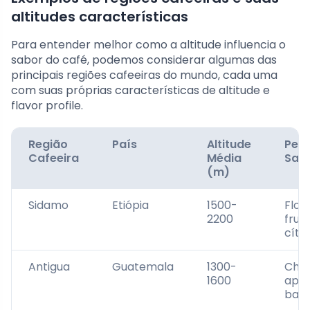
altitudes características
Para entender melhor como a altitude influencia o
sabor do café, podemos considerar algumas das
principais regiões cafeeiras do mundo, cada uma
com suas próprias características de altitude e
flavor profile.
Região
País
Altitude
Perf
Cafeeira
Média
Sab
(m)
Sidamo
Etiópia
1500-
Flora
2200
frut
cítr
Antigua
Guatemala
1300-
Choc
1600
apim
bal