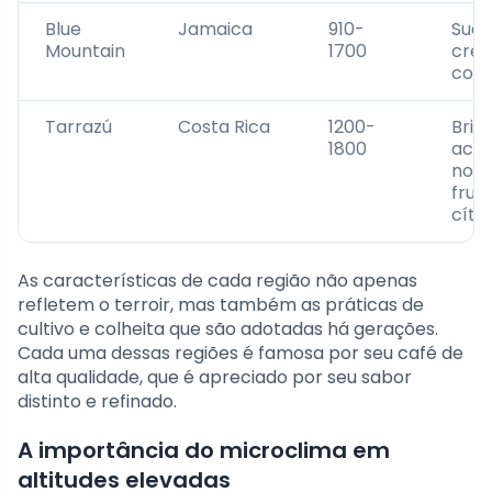
Blue
Jamaica
910-
Suav
Mountain
1700
crem
com
Tarrazú
Costa Rica
1200-
Brilh
1800
acid
nota
frut
cítr
As características de cada região não apenas
refletem o terroir, mas também as práticas de
cultivo e colheita que são adotadas há gerações.
Cada uma dessas regiões é famosa por seu café de
alta qualidade, que é apreciado por seu sabor
distinto e refinado.
A importância do microclima em
altitudes elevadas