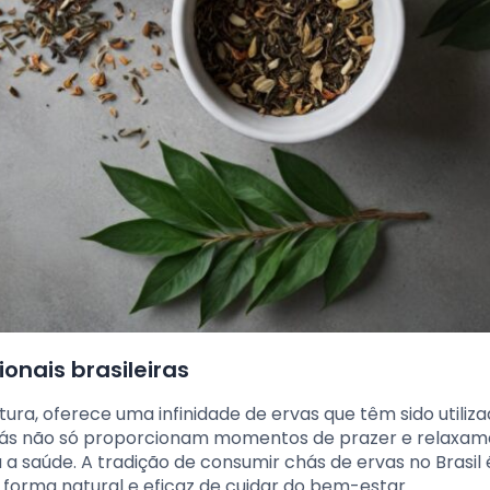
onais brasileiras
ltura, oferece uma infinidade de ervas que têm sido utiliz
chás não só proporcionam momentos de prazer e relaxam
saúde. A tradição de consumir chás de ervas no Brasil 
forma natural e eficaz de cuidar do bem-estar.