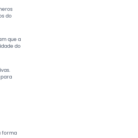
meros
os do
am que a
lidade do
vas.
 para
a forma