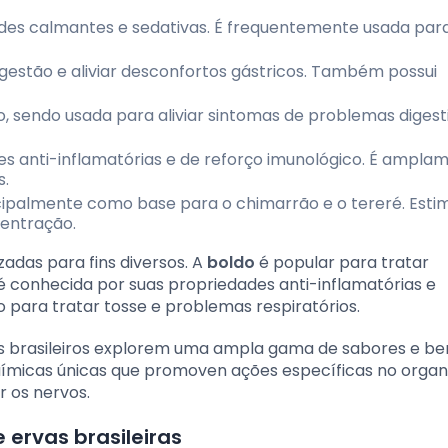
des calmantes e sedativas. É frequentemente usada para 
digestão e aliviar desconfortos gástricos. Também possui
vo, sendo usada para aliviar sintomas de problemas digest
es anti-inflamatórias e de reforço imunológico. É ampla
s.
ncipalmente como base para o chimarrão e o tereré. Esti
centração.
izadas para fins diversos. A
boldo
é popular para tratar
é conhecida por suas propriedades anti-inflamatórias e
para tratar tosse e problemas respiratórios.
os brasileiros explorem uma ampla gama de sabores e be
uímicas únicas que promoven ações específicas no organ
r os nervos.
 ervas brasileiras