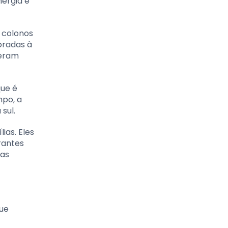
ergia e
 colonos
oradas à
ceram
que é
mpo, a
sul.
ias. Eles
rantes
 as
que