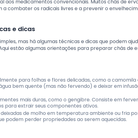
ral aos medicamentos convencionais. Muitos chás de erv
 a combater os radicais livres e a prevenir o envelheci
cas e dicas
mples, mas há algumas técnicas e dicas que podem ajud
 Aqui estão algumas orientações para preparar chás de e
mente para folhas e flores delicadas, como a camomila 
 água bem quente (mas não fervendo) e deixar em infusã
sementes mais duras, como o gengibre. Consiste em ferver
os para extrair seus componentes ativos.
o deixadas de molho em temperatura ambiente ou fria por
que podem perder propriedades ao serem aquecidas.