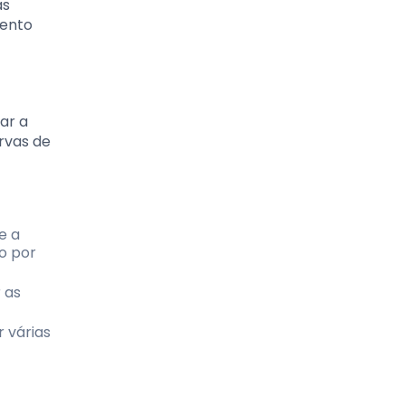
as
mento
ar a
rvas de
e a
o por
 as
 várias