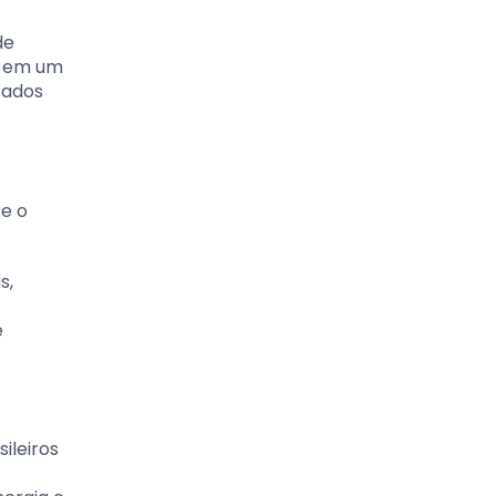
de
o em um
cados
e o
s,
e
ileiros