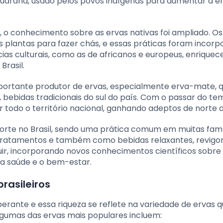
uaraná, usado pelos povos indígenas para aumentar a en
o conhecimento sobre as ervas nativas foi ampliado. Os
s plantas para fazer chás, e essas práticas foram incorp
ncias culturais, como as de africanos e europeus, enrique
Brasil.
importante produtor de ervas, especialmente erva-mate, 
bebidas tradicionais do sul do país. Com o passar do te
todo o território nacional, ganhando adeptos de norte a 
rte no Brasil, sendo uma prática comum em muitas famíl
a tratamentos e também como bebidas relaxantes, revigo
oluir, incorporando novos conhecimentos científicos sobre
 a saúde e o bem-estar.
brasileiros
erante e essa riqueza se reflete na variedade de ervas 
lgumas das ervas mais populares incluem: