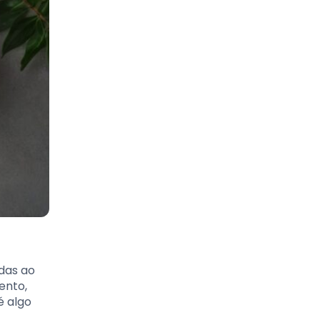
adas ao
ento,
é algo