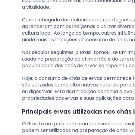
sagrados. Uma das ervas mais conhecidas é o g
a vitalidade.
Com a chegada dos colonizadores portugueses, 
aprenderam com os indígenas a utilizar diversa
cultura local. Ao longo do tempo, outras influê
ainda mais as tradições de consumo de chás no 
Nos séculos seguintes, o Brasil tornou-se um 
usada na preparação do chimarrão e do tereré, 
popularidade dos chás de ervas se espalhou por 
Hoje, o consumo de chás de ervas permanece fo
são utilizados como alternativas naturais par
ou digestivas. Esta rica tradição continua a ev
propriedades das ervas e suas aplicações para
Principais ervas utilizadas nos chás 
O Brasil é um país com uma biodiversidade exub
podem ser utilizadas na preparação de chás. A