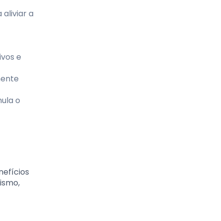
aliviar a
ivos e
mente
mula o
nefícios
ismo,