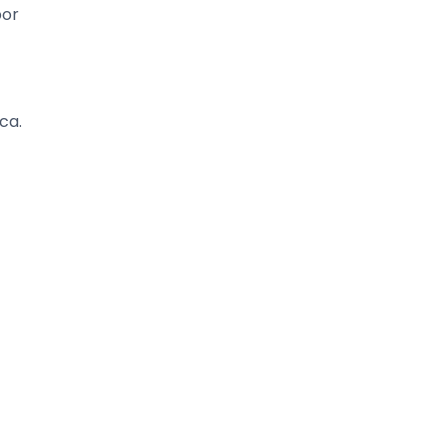
por
ca.