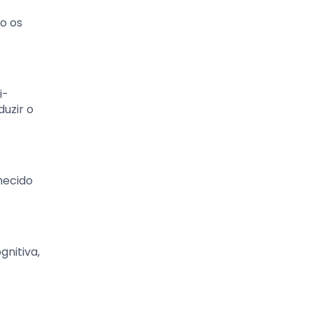
o os
i-
uzir o
hecido
nitiva,