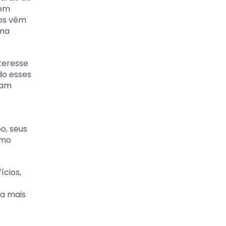
dem
cos vêm
uma
teresse
do esses
cam
o, seus
imo
ícios,
da mais