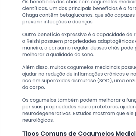
Os benefícios dos chás com cogumelos medicin
científicas. Um dos principais benefícios é o f
Chaga contêm betaglucanos, que são capazes d
prevenir infecções e doenças.
Outro benefício expressivo é a capacidade de r
o Reishi possuem propriedades adaptogênicas qu
maneira, o consumo regular desses chás pode
melhorar a qualidade do sono.
Além disso, muitos cogumelos medicinais possu
ajudar na redução de inflamações crônicas e n
rico em superóxidos dismutase (SOD), uma enzi
do corpo.
Os cogumelos também podem melhorar a função 
por suas propriedades neuroprotetoras, ajuda
neurodegenerativas. Estudos mostram que ele 
neurológicas.
Tipos Comuns de Cogumelos Medici