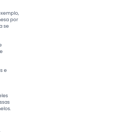
exemplo,
nesa por
a se
e
te
s e
eles
essas
elos.