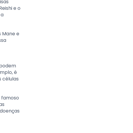
isas
eishi e o
 a
s Mane e
ssa
e podem
mplo, é
 células
é famoso
as
 doenças