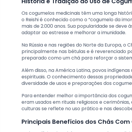
História e Tradição do Uso de Cogu
Os cogumelos medicinais têm uma longa história
o Reishi é conhecido como o “cogumelo da imorta
mais de 2.000 anos. Sua popularidade se deve 
adaptar ao estresse e melhorar a imunidade.
Na Rússia e nas regiões do Norte da Europa, o C
principalmente nas bétulas e é reverenciado po
preparado como um chá para reforçar o siste
Além disso, na América Latina, povos indígenas 
espirituais. O conhecimento dessas propriedad
diversidade de usos e preparações dos cogumel
Para entender melhor a importância dos cogume
eram usados em rituais religiosos e cerimônias
culturas se reflete no uso prático e nas descob
Principais Benefícios dos Chás Com