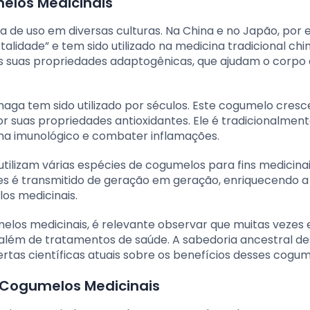
melos Medicinais
 de uso em diversas culturas. Na China e no Japão, por 
lidade” e tem sido utilizado na medicina tradicional chi
às suas propriedades adaptogênicas, que ajudam o corpo 
haga tem sido utilizado por séculos. Este cogumelo cresc
r suas propriedades antioxidantes. Ele é tradicionalmen
ma imunológico e combater inflamações.
utilizam várias espécies de cogumelos para fins medicinai
es é transmitido de geração em geração, enriquecendo a
os medicinais.
los medicinais, é relevante observar que muitas vezes 
, além de tratamentos de saúde. A sabedoria ancestral d
ertas científicas atuais sobre os benefícios desses cogum
 Cogumelos Medicinais