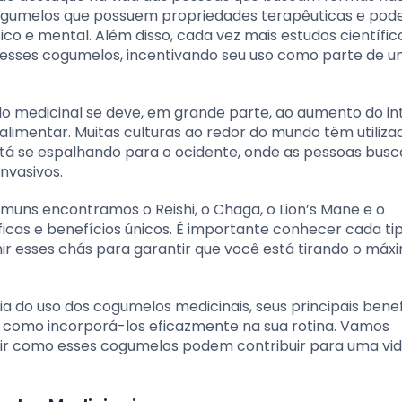
cogumelos que possuem propriedades terapêuticas e po
ico e mental. Além disso, cada vez mais estudos científi
 desses cogumelos, incentivando seu uso como parte de 
o medicinal se deve, em grande parte, ao aumento do in
limentar. Muitas culturas ao redor do mundo têm utiliza
stá se espalhando para o ocidente, onde as pessoas bus
nvasivos.
muns encontramos o Reishi, o Chaga, o Lion’s Mane e o
as e benefícios únicos. É importante conhecer cada tip
ir esses chás para garantir que você está tirando o máx
ia do uso dos cogumelos medicinais, seus principais benef
e como incorporá-los eficazmente na sua rotina. Vamos
rir como esses cogumelos podem contribuir para uma vi