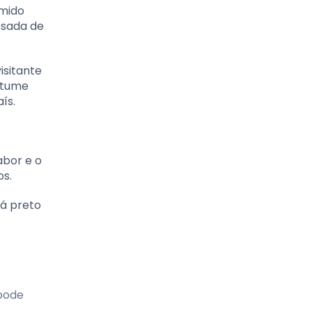
umido
ssada de
isitante
stume
ís.
abor e o
os.
há preto
 pode