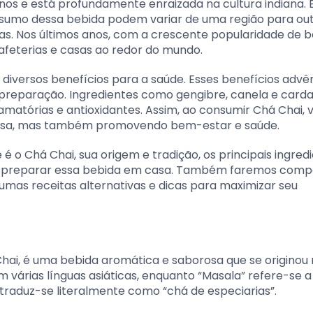
os e está profundamente enraizada na cultura indiana. 
sumo dessa bebida podem variar de uma região para out
intas. Nos últimos anos, com a crescente popularidade de 
afeterias e casas ao redor do mundo.
e diversos benefícios para a saúde. Esses benefícios adv
 preparação. Ingredientes como gengibre, canela e ca
amatórias e antioxidantes. Assim, ao consumir Chá Chai,
iosa, mas também promovendo bem-estar e saúde.
é o Chá Chai, sua origem e tradição, os principais ingred
omo preparar essa bebida em casa. Também faremos com
umas receitas alternativas e dicas para maximizar seu
i, é uma bebida aromática e saborosa que se originou n
m várias línguas asiáticas, enquanto “Masala” refere-se 
 traduz-se literalmente como “chá de especiarias”.