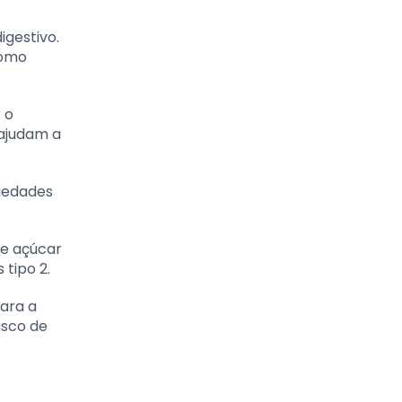
gestivo.
como
 o
 ajudam a
iedades
de açúcar
 tipo 2.
ara a
isco de