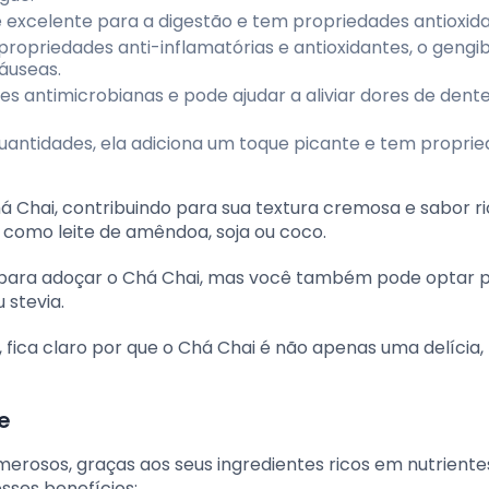
 excelente para a digestão e tem propriedades antioxida
ropriedades anti-inflamatórias e antioxidantes, o gengi
áuseas.
es antimicrobianas e pode ajudar a aliviar dores de dent
ntidades, ela adiciona um toque picante e tem propri
 Chai, contribuindo para sua textura cremosa e sabor ri
s como leite de amêndoa, soja ou coco.
 para adoçar o Chá Chai, mas você também pode optar 
 stevia.
 fica claro por que o Chá Chai é não apenas uma delícia
e
erosos, graças aos seus ingredientes ricos em nutriente
sses benefícios: