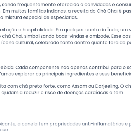
na, sendo frequentemente oferecido a convidados e cons
Em muitas famílias indianas, a receita do Chá Chai é pa
mistura especial de especiarias.
itação e hospitalidade. Em qualquer canto da Índia, um v
chá Chai, simbolizando boas-vindas e amizade. Esse co
cone cultural, celebrado tanto dentro quanto fora do pa
bebida. Cada componente não apenas contribui para o s
mos explorar os principais ingredientes e seus benefíci
ita com chá preto forte, como Assam ou Darjeeling. O c
 ajudam a reduzir o risco de doenças cardíacas e têm
icante, a canela tem propriedades anti-inflamatórias e
gue.