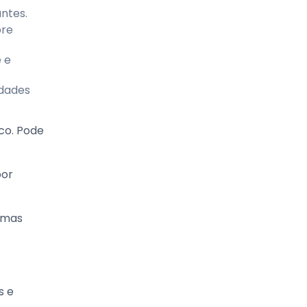
ntes.
bre
e e
edades
co. Pode
por
, mas
s e