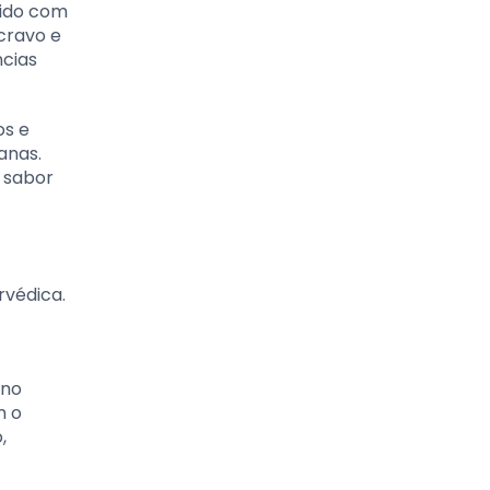
vido com
cravo e
ncias
os e
anas.
u sabor
rvédica.
 no
m o
,