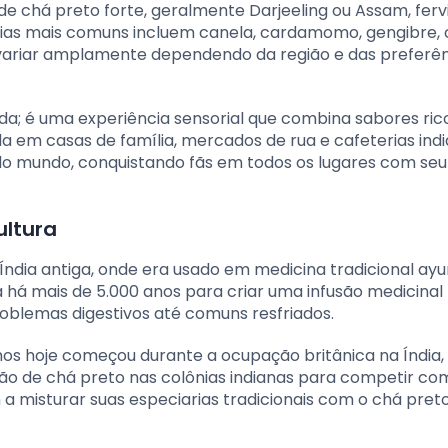
 chá preto forte, geralmente Darjeeling ou Assam, fer
iarias mais comuns incluem canela, cardamomo, gengibre, 
 variar amplamente dependendo da região e das preferê
a; é uma experiência sensorial que combina sabores ric
em casas de família, mercados de rua e cafeterias indi
 do mundo, conquistando fãs em todos os lugares com se
ultura
Índia antiga, onde era usado em medicina tradicional ayu
a há mais de 5.000 anos para criar uma infusão medicinal
roblemas digestivos até comuns resfriados.
s hoje começou durante a ocupação britânica na Índia,
ção de chá preto nas colônias indianas para competir co
 misturar suas especiarias tradicionais com o chá preto