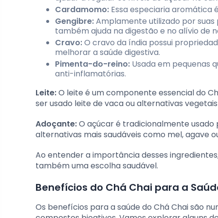
Cardamomo:
Essa especiaria aromática é
Gengibre:
Amplamente utilizado por suas p
também ajuda na digestão e no alívio de n
Cravo:
O cravo da índia possui propriedad
melhorar a saúde digestiva.
Pimenta-do-reino:
Usada em pequenas qua
anti-inflamatórias.
Leite:
O leite é um componente essencial do Chá
ser usado leite de vaca ou alternativas vegetai
Adoçante:
O açúcar é tradicionalmente usado
alternativas mais saudáveis como mel, agave ou
Ao entender a importância desses ingredientes,
também uma escolha saudável.
Benefícios do Chá Chai para a Saúd
Os benefícios para a saúde do Chá Chai são num
compostos bioativos. Vamos explorar alguns de