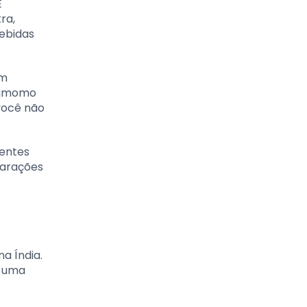
É
ra,
bebidas
êm
rdamomo
 você não
ientes
parações
a Índia.
a uma