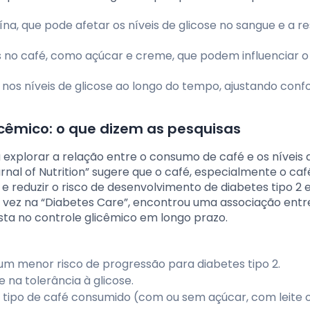
eína, que pode afetar os níveis de glicose no sangue e a r
s no café, como açúcar e creme, que podem influenciar o
os níveis de glicose ao longo do tempo, ajustando con
licêmico: o que dizem as pesquisas
explorar a relação entre o consumo de café e os níveis 
rnal of Nutrition” sugere que o café, especialmente o ca
a e reduzir o risco de desenvolvimento de diabetes tipo 2
ta vez na “Diabetes Care”, encontrou uma associação entr
a no controle glicêmico em longo prazo.
m menor risco de progressão para diabetes tipo 2.
 e na tolerância à glicose.
 tipo de café consumido (com ou sem açúcar, com leite 