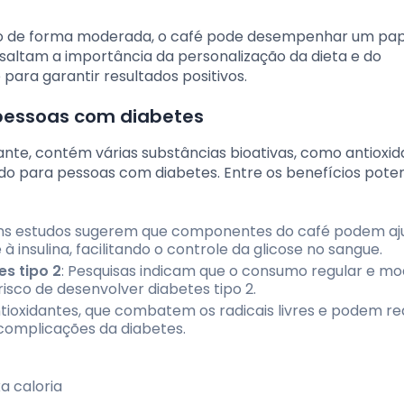
do de forma moderada, o café pode desempenhar um pap
ssaltam a importância da personalização da dieta e do
para garantir resultados positivos.
 pessoas com diabetes
ante, contém várias substâncias bioativas, como antioxid
do para pessoas com diabetes. Entre os benefícios poten
uns estudos sugerem que componentes do café podem aj
insulina, facilitando o controle da glicose no sangue.
s tipo 2
: Pesquisas indicam que o consumo regular e m
isco de desenvolver diabetes tipo 2.
ntioxidantes, que combatem os radicais livres e podem re
 complicações da diabetes.
a caloria