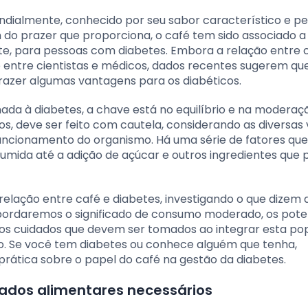
dialmente, conhecido por seu sabor característico e pe
m do prazer que proporciona, o café tem sido associado a
nte, para pessoas com diabetes. Embora a relação entre 
e entre cientistas e médicos, dados recentes sugerem qu
razer algumas vantagens para os diabéticos.
ada à diabetes, a chave está no equilíbrio e na moderaç
, deve ser feito com cautela, considerando as diversas 
funcionamento do organismo. Há uma série de fatores q
umida até a adição de açúcar e outros ingredientes que
elação entre café e diabetes, investigando o que dizem 
bordaremos o significado de consumo moderado, os pote
os cuidados que devem ser tomados ao integrar esta po
o. Se você tem diabetes ou conhece alguém que tenha,
rática sobre o papel do café na gestão da diabetes.
dados alimentares necessários