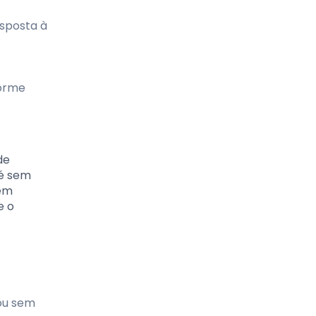
esposta à
forme
de
fé sem
 em
e o
ou sem