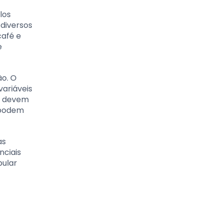
los
 diversos
café e
e
ão. O
variáveis
ue devem
 podem
as
nciais
pular