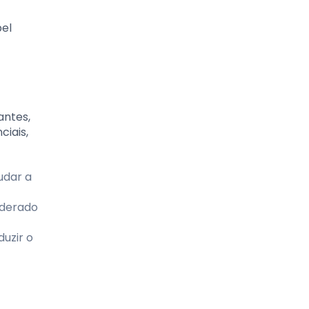
el
antes,
ciais,
udar a
oderado
duzir o