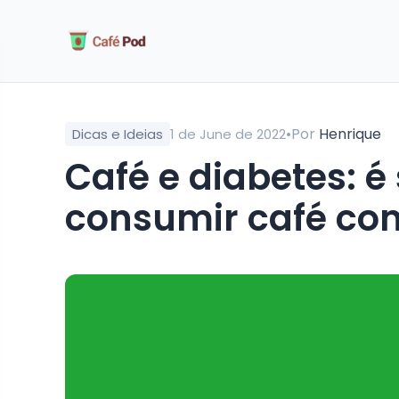
•
Por
Henrique
Dicas e Ideias
1 de June de 2022
Café e diabetes: é seguro para diabéticos
consumir café c