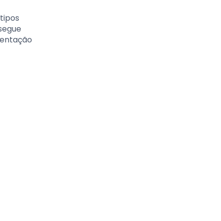
tipos
nsegue
mentação