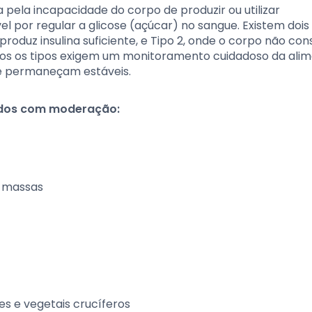
pela incapacidade do corpo de produzir ou utilizar
 por regular a glicose (açúcar) no sangue. Existem dois 
 produz insulina suficiente, e Tipo 2, onde o corpo não co
mbos os tipos exigem um monitoramento cuidadoso da ali
gue permaneçam estáveis.
idos com moderação:
e massas
s e vegetais crucíferos