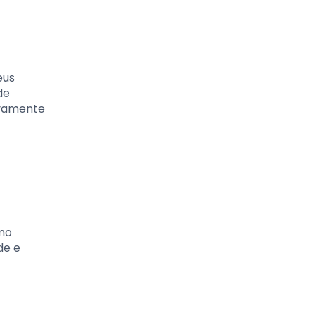
eus
de
tivamente
umo
de e