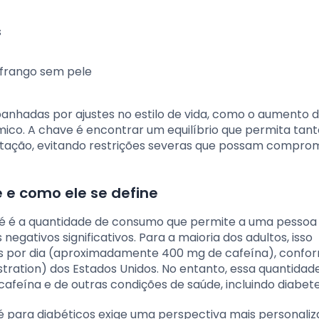
s
 frango sem pele
hadas por ajustes no estilo de vida, como o aumento 
êmico. A chave é encontrar um equilíbrio que permita tant
entação, evitando restrições severas que possam compro
e como ele se define
 é a quantidade de consumo que permite a uma pessoa u
negativos significativos. Para a maioria dos adultos, isso
as por dia (aproximadamente 400 mg de cafeína), confo
ration) dos Estados Unidos. No entanto, essa quantidad
 cafeína e de outras condições de saúde, incluindo diabete
é para diabéticos exige uma perspectiva mais personaliz