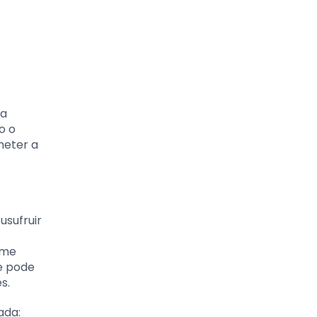
da
o o
meter a
sufruir
rme
e pode
s.
ada: