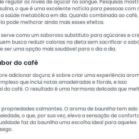
de regular os níveis de açúcar no sangue. Pesquisas mos
insulina, o que é uma excelente notícia para pessoas com 
r a saúde metabólica em dia. Quando combinada ao café,
ela pode melhorar ainda mais esses efeitos.
 serve como um saboroso substituto para açúcares e c
quem busca reduzir calorias na dieta sem sacrificar o sab
e ser uma opção mais saudável para o dia a dia.
bor do café
bre adicionar doçura; é sobre criar uma experiência aro
plexo que inclui notas amadeiradas e florais, e isso
do café. O resultado é uma harmonia delicada que mel
s propriedades calmantes. O aroma de baunilha tem sido
nsiedade, o que, por sua vez, eleva a sensação de confor
qualidade faz da baunilha uma escolha ideal para aqueles
sego.