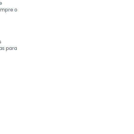
e
sempre o
s
as para