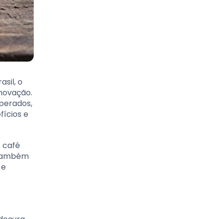
sil, o
novação.
sperados,
fícios e
 café
 também
 e