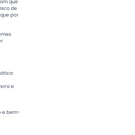
tram que
risco de
 que por
remes
or
mática
hora e
to e bem-