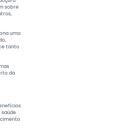
 doçura
ém sobre
tros,
ciona uma
do,
ce tanto
 mas
rto da
enefícios
a saúde
hecimento