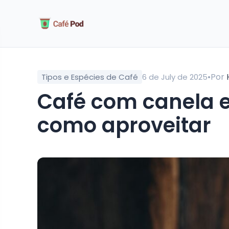
•
Por
Tipos e Espécies de Café
6 de July de 2025
Café com canela e baunilha: benefícios e
como aproveitar