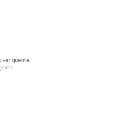
tiver quente.
gosto.