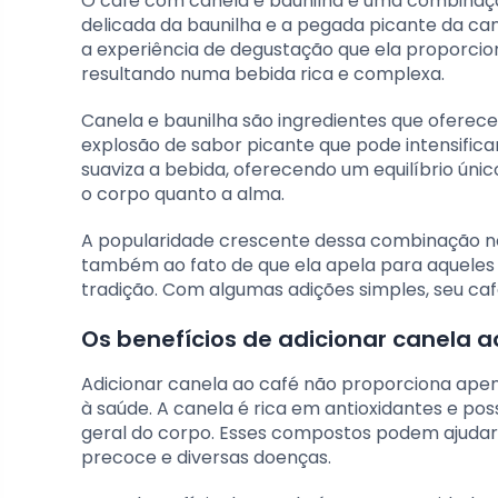
O café com canela e baunilha é uma combinaçã
delicada da baunilha e a pegada picante da c
a experiência de degustação que ela proporci
resultando numa bebida rica e complexa.
Canela e baunilha são ingredientes que oferec
explosão de sabor picante que pode intensificar 
suaviza a bebida, oferecendo um equilíbrio úni
o corpo quanto a alma.
A popularidade crescente dessa combinação no B
também ao fato de que ela apela para aqueles
tradição. Com algumas adições simples, seu ca
Os benefícios de adicionar canela a
Adicionar canela ao café não proporciona ape
à saúde. A canela é rica em antioxidantes e po
geral do corpo. Esses compostos podem ajudar 
precoce e diversas doenças.