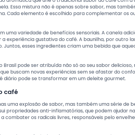
o aromática que une o tradicional sabor do café com a
anela. Essa mistura não é apenas sobre sabor, mas tamb
ona. Cada elemento é escolhido para complementar os ou
em uma variedade de benefícios sensoriais. A canela adi
a experiência gustativa do café. A baunilha, por outro la
co. Juntos, esses ingredientes criam uma bebida que aque
rasil pode ser atribuída não só ao seu sabor delicioso,
 que buscam novas experiências sem se afastar do confo
fé diário pode se transformar em um deleite gourmet.
o café
nas uma explosão de sabor, mas também uma série de b
ssui propriedades anti-inflamatórias, que podem ajudar n
a combater os radicais livres, responsáveis pelo envel