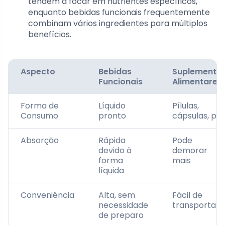
tendem a focar em nutrientes específicos,
enquanto bebidas funcionais frequentemente
combinam vários ingredientes para múltiplos
benefícios.
Aspecto
Bebidas
Suplemento
Funcionais
Alimentares
Forma de
Líquido
Pílulas,
Consumo
pronto
cápsulas, pó
Absorção
Rápida
Pode
devido à
demorar
forma
mais
líquida
Conveniência
Alta, sem
Fácil de
necessidade
transportar
de preparo