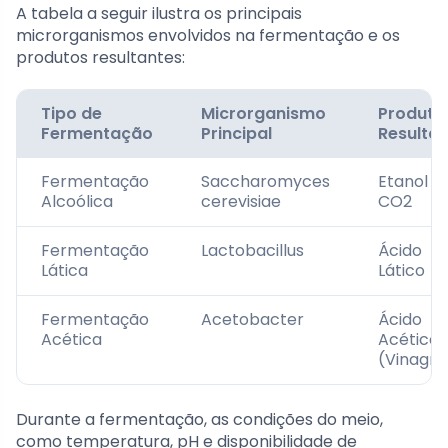
A tabela a seguir ilustra os principais
microrganismos envolvidos na fermentação e os
produtos resultantes:
Tipo de
Microrganismo
Produto
Fermentação
Principal
Resulta
Fermentação
Saccharomyces
Etanol e
Alcoólica
cerevisiae
CO2
Fermentação
Lactobacillus
Ácido
Lática
Lático
Fermentação
Acetobacter
Ácido
Acética
Acético
(Vinagre
Durante a fermentação, as condições do meio,
como temperatura, pH e disponibilidade de