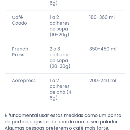
8g)
Café
1 a 2
180-360 ml
Coado
colheres
de sopa
(10-20g)
French
2 a 3
350-450 ml
Press
colheres
de sopa
(20-30g)
Aeropress
1 a 2
200-240 ml
colheres
de chá (4-
6g)
É fundamental usar estas medidas como um ponto
de partida e ajustar de acordo com o seu paladar.
Algumas pessoas preferem o café mais forte,